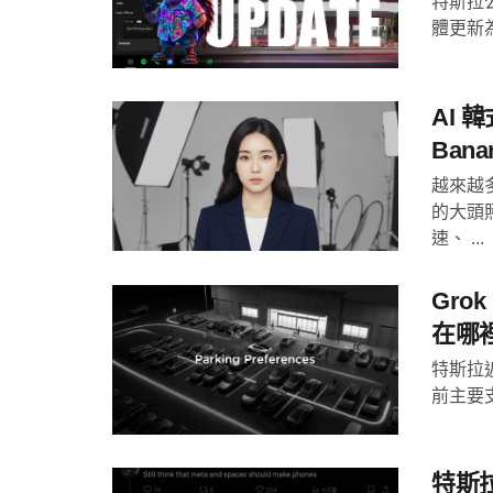
特斯拉公
體更新
AI 
Ban
越來越
的大頭
速、 ...
Gro
在哪
特斯拉
前主要支
特斯拉