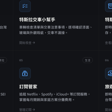
checklist
invento
特斯拉交車小幫手
特
台灣
車輛檢查清單與交車注意事項，逐項確認漆面、
即時
玻璃與外觀瑕疵，交車不漏接。
存
arrow_forward
開始檢查
查看
05
06
斯拉
生活
subscriptions
currency_ex
訂閱管家
旅
EI
追蹤 Netflix、Spotify、iCloud+ 等訂閱服務，
即
掌握每月開銷與家庭方案分攤費用。
台
arrow_forward
管理訂閱
開始