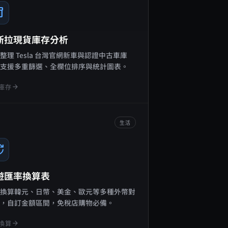
ry_2
斯拉現貨庫存分析
整理 Tesla 台灣官網新車與認證中古車庫
，支援多重篩選、全欄位排序與統計圖表。
arrow_forward
庫存
生活
change
遊匯率換算表
時換算韓元、日幣、美金、歐元等多種外幣對
幣，自訂金額區間，免稅店購物必備。
arrow_forward
換算