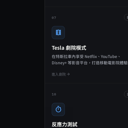
07
theaters
Tesla 劇院模式
在特斯拉車內享受 Netflix、YouTube、
Disney+ 等影音平台，打造移動電影院體
arrow_forward
進入劇院
10
timer
反應力測試