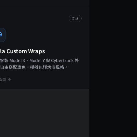
設計
tte
sla Custom Wraps
製 Model 3、Model Y 與 Cybertruck 外
，自由搭配車色、模擬包膜烤漆風格。
arrow_forward
設計