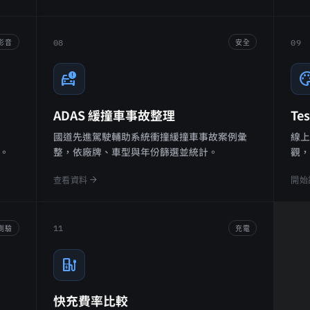
08
09
影音
安全
car_crash
pale
ADAS 緩撞車事故整理
Te
國道先進駕駛輔助系統衝撞緩撞車事故案例彙
線上客
驗。
整，依廠牌、車型與年份篩選並統計。
觀
arrow_forward
查看資料
開始
11
測驗
充電
ev_station
快充費率比較