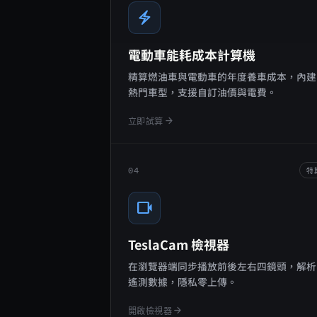
electric_bolt
電動車能耗成本計算機
精算燃油車與電動車的年度養車成本，內建
熱門車型，支援自訂油價與電費。
arrow_forward
立即試算
04
特
videocam
TeslaCam 檢視器
在瀏覽器端同步播放前後左右四鏡頭，解析 S
遙測數據，隱私零上傳。
arrow_forward
開啟檢視器