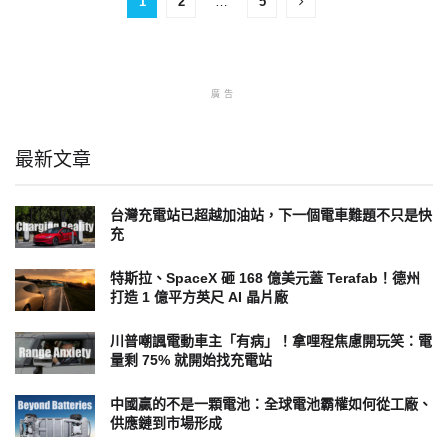
1
2
…
5
廣告
最新文章
台灣充電站已超越加油站，下一個電車難題不只是快
充
特斯拉、SpaceX 砸 168 億美元蓋 Terafab！德州
打造 1 億平方英尺 AI 晶片廠
川普嘲諷電動車主「有病」！拿哩程焦慮開玩笑：電
量剩 75% 就開始找充電站
中國贏的不是一顆電池：全球電池霸權如何從工廠、
供應鏈到市場形成