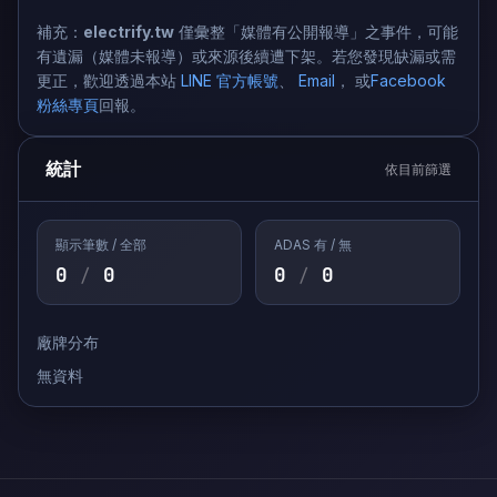
補充：
electrify.tw
僅彙整「媒體有公開報導」之事件，可能
有遺漏（媒體未報導）或來源後續遭下架。若您發現缺漏或需
更正，歡迎透過本站
LINE 官方帳號
、
Email
， 或
Facebook
粉絲專頁
回報。
統計
依目前篩選
顯示筆數 / 全部
ADAS 有 / 無
0
0
0
0
/
/
廠牌分布
無資料