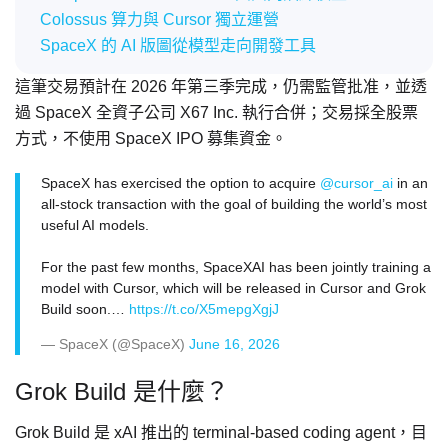
Colossus 算力與 Cursor 獨立運營
SpaceX 的 AI 版圖從模型走向開發工具
這筆交易預計在 2026 年第三季完成，仍需監管批准，並透
過 SpaceX 全資子公司 X67 Inc. 執行合併；交易採全股票
方式，不使用 SpaceX IPO 募集資金。
SpaceX has exercised the option to acquire
@cursor_ai
in an
all-stock transaction with the goal of building the world’s most
useful AI models.
For the past few months, SpaceXAI has been jointly training a
model with Cursor, which will be released in Cursor and Grok
Build soon.…
https://t.co/X5mepgXgjJ
— SpaceX (@SpaceX)
June 16, 2026
Grok Build 是什麼？
Grok Build 是 xAI 推出的 terminal-based coding agent，目