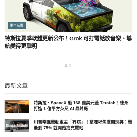
電車新聞
特斯拉夏季軟體更新公布！Grok 可打電話放音樂、導
航變得更聰明
廣告
最新文章
特斯拉、SpaceX 砸 168 億美元蓋 Terafab！德州
打造 1 億平方英尺 AI 晶片廠
川普嘲諷電動車主「有病」！拿哩程焦慮開玩笑：電
量剩 75% 就開始找充電站