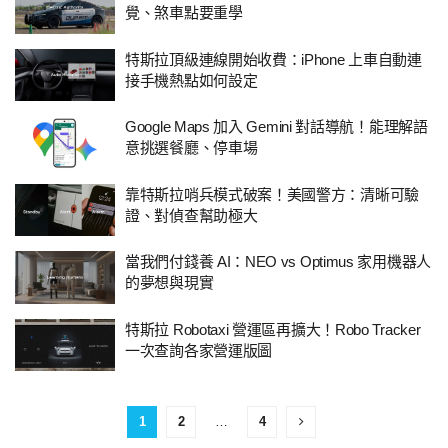
覺、煞車點要重學
特斯拉頂級連線開始收費：iPhone 上車自動連
接手機熱點如何設定
Google Maps 加入 Gemini 對話導航！能理解語
意挑選餐廳、停車場
靠特斯拉哨兵模式破案！美國警方：清晰可驗
證、對偵查幫助極大
當我們付錢養 AI：NEO vs Optimus 家用機器人
的夢想與現實
特斯拉 Robotaxi 營運區再擴大！Robo Tracker
一次查詢各家營運版圖
1
2
…
4