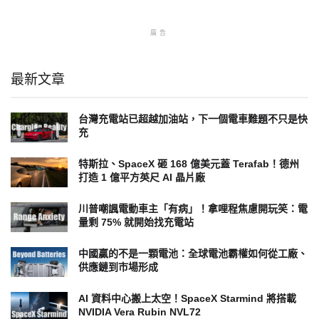
廣告
最新文章
台灣充電站已超越加油站，下一個電車難題不只是快
充
特斯拉、SpaceX 砸 168 億美元蓋 Terafab！德州
打造 1 億平方英尺 AI 晶片廠
川普嘲諷電動車主「有病」！拿哩程焦慮開玩笑：電
量剩 75% 就開始找充電站
中國贏的不是一顆電池：全球電池霸權如何從工廠、
供應鏈到市場形成
AI 資料中心搬上太空！SpaceX Starmind 將搭載
NVIDIA Vera Rubin NVL72