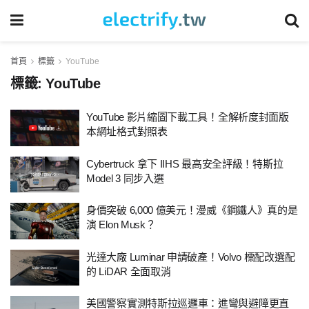
首頁
標籤
YouTube
標籤:
YouTube
YouTube 影片縮圖下載工具！全解析度封面版
本網址格式對照表
Cybertruck 拿下 IIHS 最高安全評級！特斯拉
Model 3 同步入選
身價突破 6,000 億美元！漫威《鋼鐵人》真的是
演 Elon Musk？
光達大廠 Luminar 申請破產！Volvo 標配改選配
的 LiDAR 全面取消
美國警察實測特斯拉巡邏車：進彎與避障更直