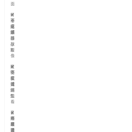
面
行
✘
✘
✔
不
不
可
車
支
支
遠
紀
援
援
端
錄
播
器
放
存
影
取
像
寵
✘
✘
✔
不
不
支
物
支
支
援
模
援
援
遠
式
端
鏡
監
頭
看
音
✘
✔
✔
不
可
內
樂
支
透
建
串
援
過
支
流