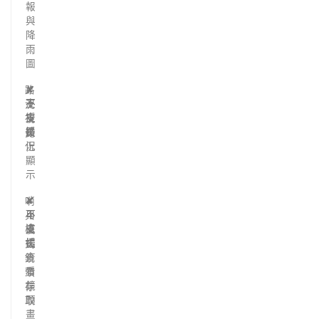
報
與
降
雨
圖
路
✘
✘
✔
不
不
支
況
支
支
援
視
援
援
路
覺
況
化
顯
示
哨
✘
✘
✔
不
不
可
兵
支
支
遠
模
援
援
端
式
查
鏡
看
頭
鏡
存
頭
取
畫