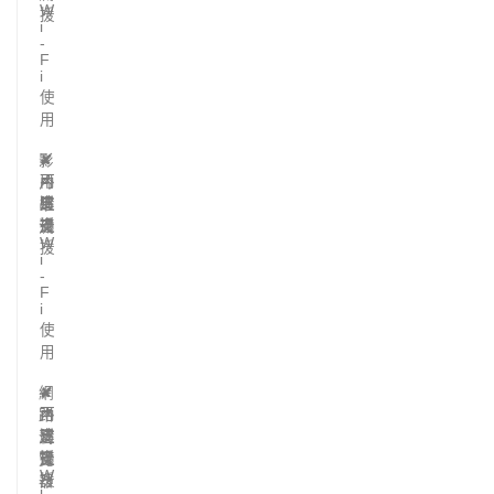
W
援
i
-
F
i
使
用
影
✘
✔
✔
不
可
內
片
支
透
建
串
援
過
支
流
W
援
i
-
F
i
使
用
網
✘
✔
✔
不
可
內
路
支
透
建
瀏
援
過
支
覽
W
援
器
i