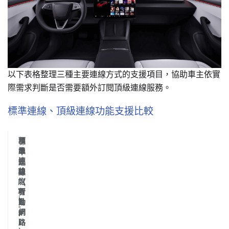
以下表格整理三種主要連線方式的支援項目，協助車主依實
際需求判斷是否需要額外訂閱頂級連線服務。
標準連線、頂級連線功能支援比較
標
頂
標
準
級
準
連
連
連
功
線
線
線
能
（
（
（
W
項
行
行
i
目
動
動
-
網
網
F
i
路
路