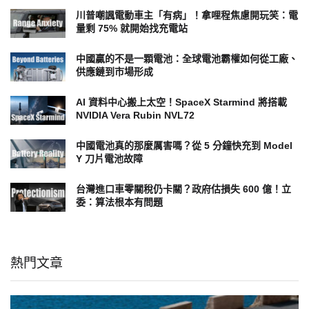
川普嘲諷電動車主「有病」！拿哩程焦慮開玩笑：電
量剩 75% 就開始找充電站
中國贏的不是一顆電池：全球電池霸權如何從工廠、
供應鏈到市場形成
AI 資料中心搬上太空！SpaceX Starmind 將搭載
NVIDIA Vera Rubin NVL72
中國電池真的那麼厲害嗎？從 5 分鐘快充到 Model
Y 刀片電池故障
台灣進口車零關稅仍卡關？政府估損失 600 億！立
委：算法根本有問題
熱門文章