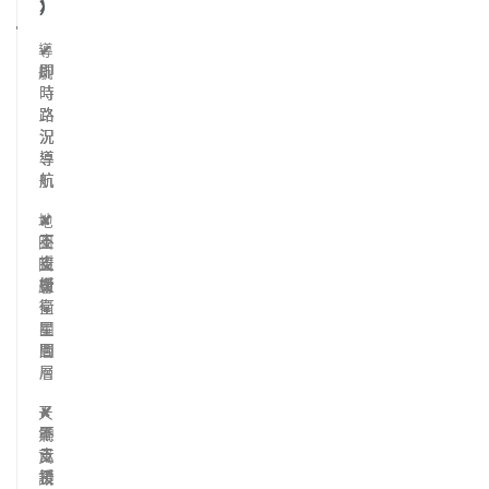
）
）
）
導
✔
✔
✔
即
即
即
航
時
時
時
路
路
路
況
況
況
導
導
導
航
航
航
地
✘
✘
✔
不
不
支
圖
支
支
援
圖
援
援
衛
層
衛
衛
星
星
星
圖
圖
圖
層
層
層
天
✘
✘
✔
不
不
顯
氣
支
支
示
資
援
援
預
訊