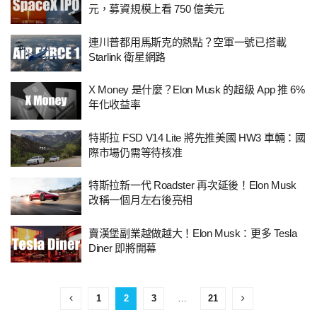
元，募資規模上看 750 億美元
連川普都用馬斯克的熱點？空軍一號已搭載
Starlink 衛星網路
X Money 是什麼？Elon Musk 的超級 App 推 6%
年化收益率
特斯拉 FSD V14 Lite 將先推美國 HW3 車輛：國
際市場仍需等待核准
特斯拉新一代 Roadster 再次延後！Elon Musk
改稱一個月左右後亮相
賣漢堡副業越做越大！Elon Musk：更多 Tesla
Diner 即將開幕
1
2
3
…
21