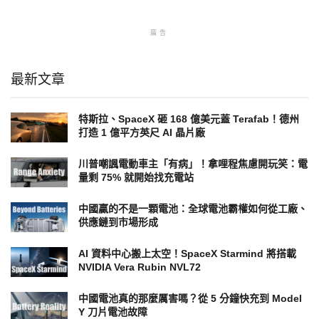
廣告
最新文章
特斯拉、SpaceX 砸 168 億美元蓋 Terafab！德州
打造 1 億平方英尺 AI 晶片廠
川普嘲諷電動車主「有病」！拿哩程焦慮開玩笑：電
量剩 75% 就開始找充電站
中國贏的不是一顆電池：全球電池霸權如何從工廠、
供應鏈到市場形成
AI 資料中心搬上太空！SpaceX Starmind 將搭載
NVIDIA Vera Rubin NVL72
中國電池真的那麼厲害嗎？從 5 分鐘快充到 Model
Y 刀片電池故障