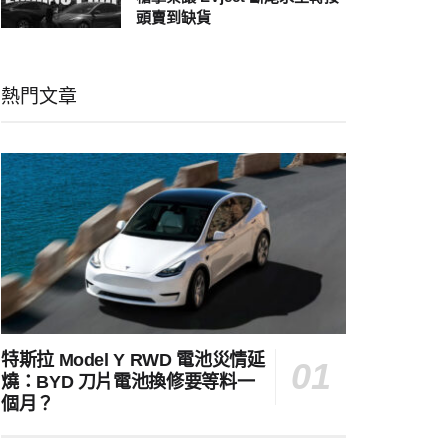
頭賣到缺貨
熱門文章
特斯拉 Model Y RWD 電池災情延
燒：BYD 刀片電池換修要等料一
個月？