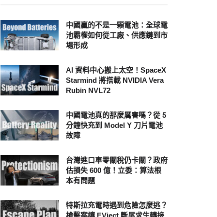
中國贏的不是一顆電池：全球電
池霸權如何從工廠、供應鏈到市
場形成
AI 資料中心搬上太空！SpaceX
Starmind 將搭載 NVIDIA Vera
Rubin NVL72
中國電池真的那麼厲害嗎？從 5
分鐘快充到 Model Y 刀片電池
故障
台灣進口車零關稅仍卡關？政府
估損失 600 億！立委：算法根
本有問題
特斯拉充電時遇到危險怎麼逃？
槍擊案讓 EVject 斷尾求生轉接