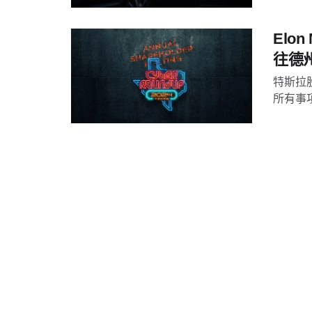
Elo
往德
特斯拉
所有事項