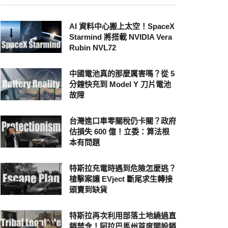
AI 資料中心搬上太空！SpaceX
Starmind 將搭載 NVIDIA Vera
Rubin NVL72
中國電池真的那麼厲害嗎？從 5
分鐘快充到 Model Y 刀片電池
故障
台灣進口車零關稅仍卡關？政府
估損失 600 億！立委：算法根
本有問題
特斯拉充電時遇到危險怎麼逃？
槍擊案讓 EVject 斷尾求生轉接
頭賣到缺貨
特斯拉再次利用部落土地繞過直
銷禁令！阿拉巴馬州首度開設銷