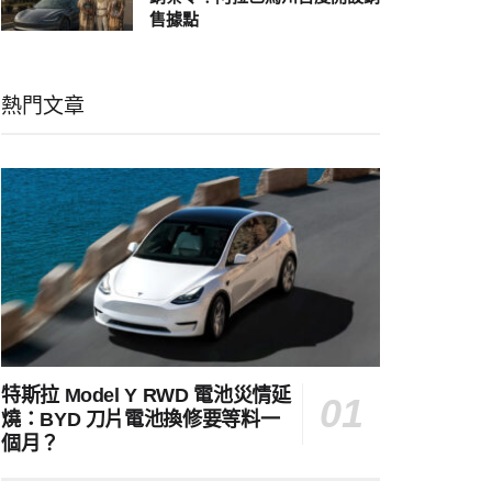
售據點
熱門文章
特斯拉 Model Y RWD 電池災情延
燒：BYD 刀片電池換修要等料一
個月？