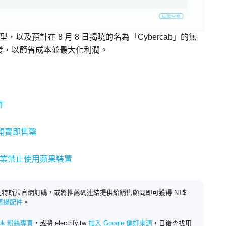
，以及預計在 8 月 8 日揭曉的名為「Cybercab」的無
發，以節省成本並最大化利潤。
作
0 開賣即售罄
旗下企業禁止使用蘋果裝置
特斯拉官網訂購，或將推薦碼連結提供給銷售顧問即可獲得 NT$
 周邊配件
。
ook 粉絲專頁
，或將 electrify.tw
加入 Google 偏好來源
，日後查找用