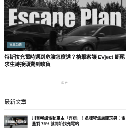
電車新聞
特斯拉充電時遇到危險怎麼逃？槍擊案讓 EVject 斷尾
求生轉接頭賣到缺貨
廣告
最新文章
川普嘲諷電動車主「有病」！拿哩程焦慮開玩笑：電
量剩 75% 就開始找充電站