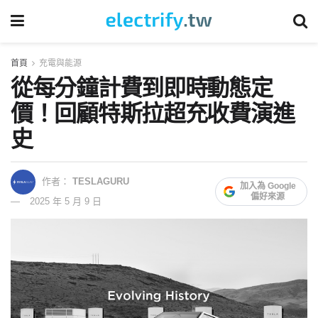
首頁
充電與能源
從每分鐘計費到即時動態定
價！回顧特斯拉超充收費演進
史
作者：
TESLAGURU
加入為 Google
偏好來源
2025 年 5 月 9 日