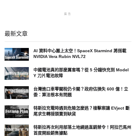
廣告
最新文章
AI 資料中心搬上太空！SpaceX Starmind 將搭載
NVIDIA Vera Rubin NVL72
中國電池真的那麼厲害嗎？從 5 分鐘快充到 Model
Y 刀片電池故障
台灣進口車零關稅仍卡關？政府估損失 600 億！立
委：算法根本有問題
特斯拉充電時遇到危險怎麼逃？槍擊案讓 EVject 斷
尾求生轉接頭賣到缺貨
特斯拉再次利用部落土地繞過直銷禁令！阿拉巴馬州
首度開設銷售據點