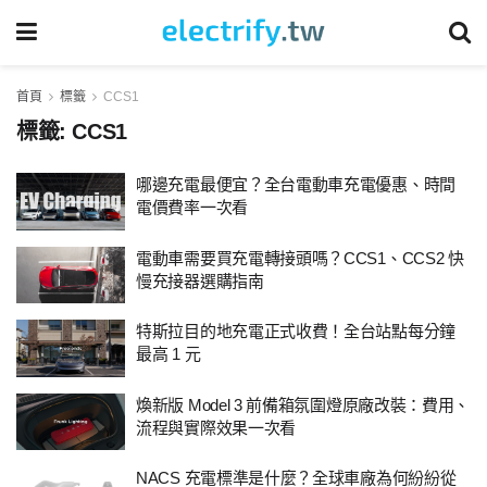
首頁
標籤
CCS1
標籤:
CCS1
哪邊充電最便宜？全台電動車充電優惠、時間
電價費率一次看
電動車需要買充電轉接頭嗎？CCS1、CCS2 快
慢充接器選購指南
特斯拉目的地充電正式收費！全台站點每分鐘
最高 1 元
煥新版 Model 3 前備箱氛圍燈原廠改裝：費用、
流程與實際效果一次看
NACS 充電標準是什麼？全球車廠為何紛紛從