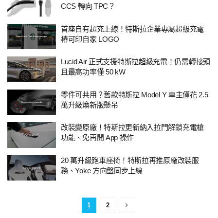
CCS 轉向 TPC？
首座自有超充上線！特斯拉企業專屬超級充電
樁可印自家 LOGO
Lucid Air 正式支援特斯拉超級充電！仍需轉接頭
且最高功率僅 50 kW
零件可共用？舊款特斯拉 Model Y 車主僅花 2.5
萬升級煥新版懸吊
改裝變原廠！特斯拉更新納入拉門解鎖充電槍
功能、免再開 App 操作
20 萬升級跑車座椅！特斯拉再推原廠改裝服
務、Yoke 方向盤同步上線
1
2