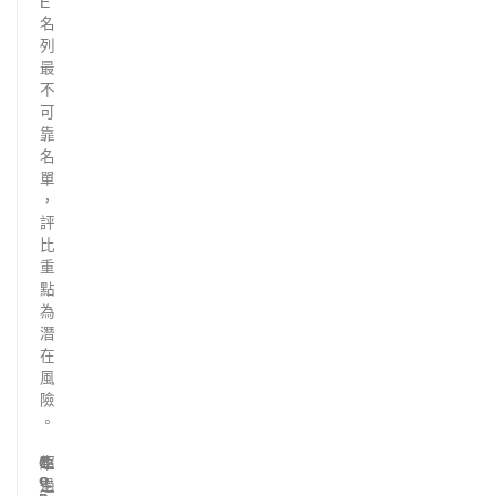
E
名
列
最
不
可
靠
名
單
，
評
比
重
點
為
潛
在
風
險
。
C
車
超
T
o
e
主
過