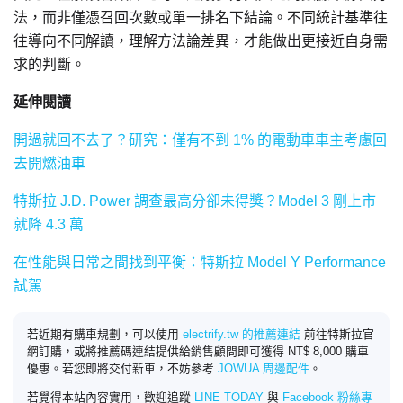
法，而非僅憑召回次數或單一排名下結論。不同統計基準往
往導向不同解讀，理解方法論差異，才能做出更接近自身需
求的判斷。
延伸閱讀
開過就回不去了？研究：僅有不到 1% 的電動車車主考慮回
去開燃油車
特斯拉 J.D. Power 調查最高分卻未得獎？Model 3 剛上市
就降 4.3 萬
在性能與日常之間找到平衡：特斯拉 Model Y Performance
試駕
若近期有購車規劃，可以使用
electrify.tw 的推薦連結
前往特斯拉官
網訂購，或將推薦碼連結提供給銷售顧問即可獲得 NT$ 8,000 購車
優惠。若您即將交付新車，不妨參考
JOWUA 周邊配件
。
若覺得本站內容實用，歡迎追蹤
LINE TODAY
與
Facebook 粉絲專