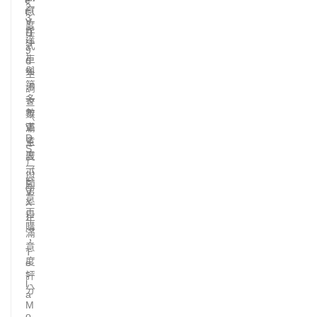
e
2
r
（
意
3
V
度
年
D
達
S
式
9
）
車
6
與
%
主
第
，
調
一
多
查
年
數
（
滿
V
車
D
意
主
S
度
表
）
（
示
與
E
願
第
V
意
X
一
再
）
年
購
滿
，
意
T
度
e
s
評
l
分
a
M
o