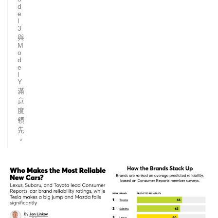
d
e
l
3
與
M
o
d
e
l
Y
滿
意
度
領
先
。