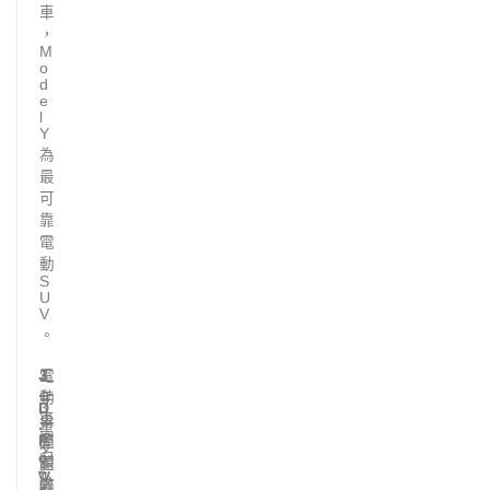
車
，
M
o
d
e
l
Y
為
最
可
靠
電
動
S
U
V
。
J
三
3
電
.
.
年
動
D
3
後
車
.
萬
P
問
整
名
o
題
體
2
w
數
0
滿