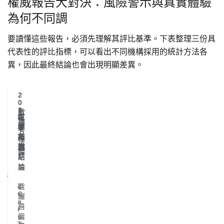
權威報告大對決：風險警示與真實體驗
為何不同調
要讀懂這些報告，必須先理解其評比基準。下表整理三份具
代表性的評比指標，可以看出不同機構採用的統計方法各
異，因此最終結論也會出現明顯差異。
2
0
2
數
報
主
6
據
導
要
年
方
來
指
核
法
源
標
心
論
結
論
e
活
歐
T
C
e
躍
洲
a
s
召
拍
r
l
s
回
賣
a