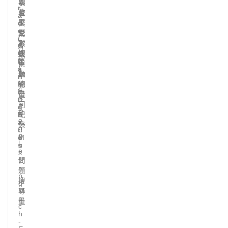
T
四
次
平
r
款
數
台
a
車
d
、
交
e
型
受
易
/
、
影
數
G
V
O
響
據
W
B
車
與
I
a
輛
公
D
n
.
k
總
開
4
i
量
召
、
n
、
回
g
F
G
R
紀
o
o
a
r
錄
o
t
d
g
e
M
l
s
u
e
s
問
t
a
題
n
搜
g
尋
M
a
量
c
h
-