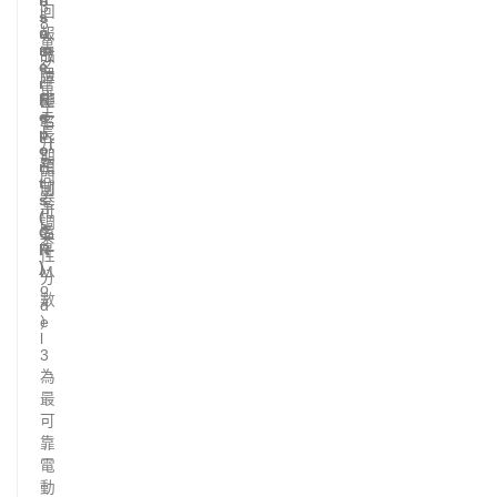
n
s
3
回
s
l
8
u
報
a
萬
m
品
故
e
名
牌
障
r
車
排
R
頻
主
e
名
率
p
長
升
（
o
期
至
r
預
問
t
前
測
s
卷
十
可
(
調
名
C
靠
查
R
，
性
)
M
分
o
數
d
）
e
l
3
為
最
可
靠
電
動