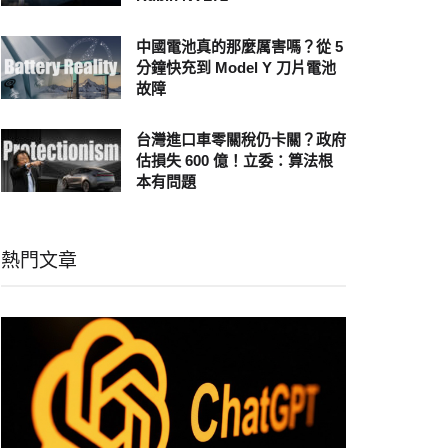
中國電池真的那麼厲害嗎？從 5
分鐘快充到 Model Y 刀片電池
故障
台灣進口車零關稅仍卡關？政府
估損失 600 億！立委：算法根
本有問題
熱門文章