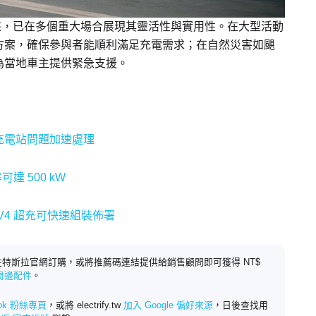
以來，已在多個重大場合展現其靈活性與實用性。在大型活動
方案，確保參與者能順利滿足充電需求；在自然災害如颶
為當地車主提供緊急支援。
充電站問題加速處理
可達 500 kW
V4 超充可快速組裝佈署
特斯拉官網訂購，或將推薦碼連結提供給銷售顧問即可獲得 NT$
 周邊配件
。
ook 粉絲專頁
，或將 electrify.tw
加入 Google 偏好來源
，日後查找用