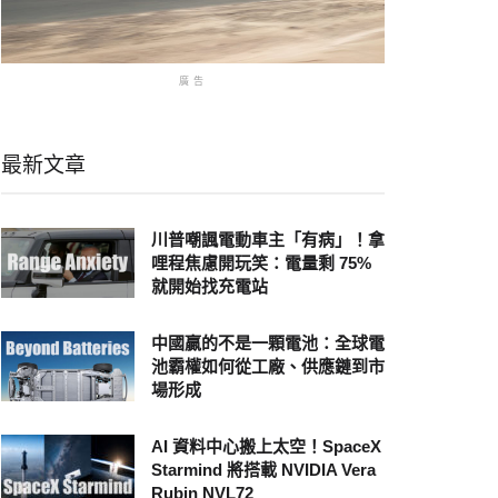
廣告
最新文章
川普嘲諷電動車主「有病」！拿
哩程焦慮開玩笑：電量剩 75%
就開始找充電站
中國贏的不是一顆電池：全球電
池霸權如何從工廠、供應鏈到市
場形成
AI 資料中心搬上太空！SpaceX
Starmind 將搭載 NVIDIA Vera
Rubin NVL72