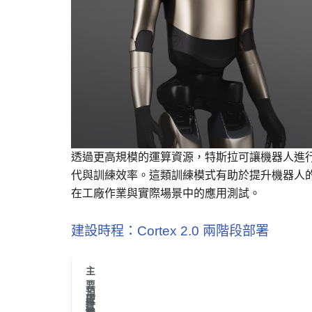
透過更高規模的運算資源，特斯拉可讓機器人進
代與訓練效率。這類訓練模式有助於提升機器人的動
在工廠作業與實際場景中的應用測試。
建設時程：Cortex 2.0 兩階段部署
主
要
預
啟
硬
建
計