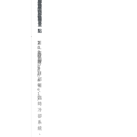
動
體
設
電
時
與
階
力
間
任
段
容
點
務
量
重
點
第
2
2
1
5
0
0
一
0
2
萬
階
M
6
顆
段
W
年
G
(
4
P
P
月
U
h
部
a
s
署
e
、
1
臨
)
時
冷
卻
系
統
、