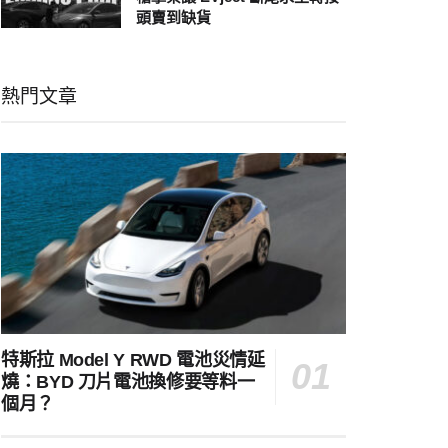
頭賣到缺貨
熱門文章
特斯拉 Model Y RWD 電池災情延
燒：BYD 刀片電池換修要等料一
個月？