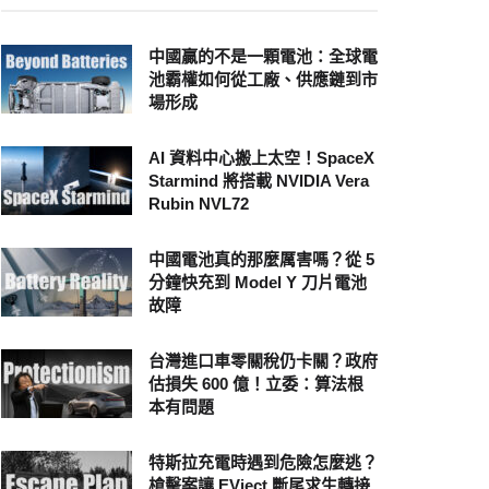
中國贏的不是一顆電池：全球電
池霸權如何從工廠、供應鏈到市
場形成
AI 資料中心搬上太空！SpaceX
Starmind 將搭載 NVIDIA Vera
Rubin NVL72
中國電池真的那麼厲害嗎？從 5
分鐘快充到 Model Y 刀片電池
故障
台灣進口車零關稅仍卡關？政府
估損失 600 億！立委：算法根
本有問題
特斯拉充電時遇到危險怎麼逃？
槍擊案讓 EVject 斷尾求生轉接