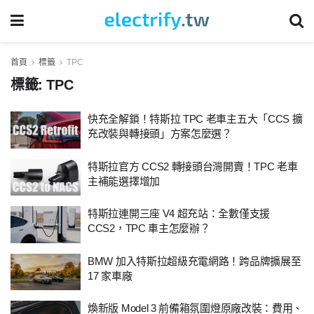
首頁
標籤
TPC
標籤:
TPC
快充全解鎖！特斯拉 TPC 老車主五大「CCS 擴
充改裝與轉接頭」方案怎麼選？
特斯拉官方 CCS2 轉接頭台灣開賣！TPC 老車
主補能選擇增加
特斯拉連開三座 V4 超充站：全數僅支援
CCS2，TPC 車主怎麼辦？
BMW 加入特斯拉超級充電網路！跨品牌擴展至
17 家車廠
煥新版 Model 3 前備箱氛圍燈原廠改裝：費用、