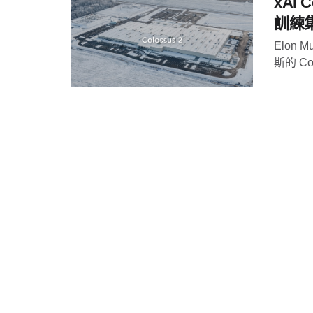
xAI 
訓練
Elon
斯的 Co