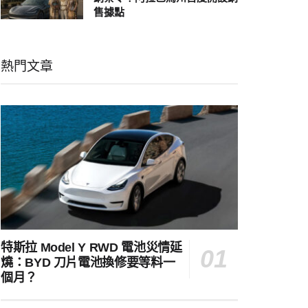
售據點
熱門文章
特斯拉 Model Y RWD 電池災情延
燒：BYD 刀片電池換修要等料一
個月？