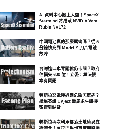
AI 資料中心搬上太空！SpaceX
Starmind 將搭載 NVIDIA Vera
Rubin NVL72
中國電池真的那麼厲害嗎？從 5
分鐘快充到 Model Y 刀片電池
故障
台灣進口車零關稅仍卡關？政府
估損失 600 億！立委：算法根
本有問題
特斯拉充電時遇到危險怎麼逃？
槍擊案讓 EVject 斷尾求生轉接
頭賣到缺貨
特斯拉再次利用部落土地繞過直
銷禁令！阿拉巴馬州首度開設銷