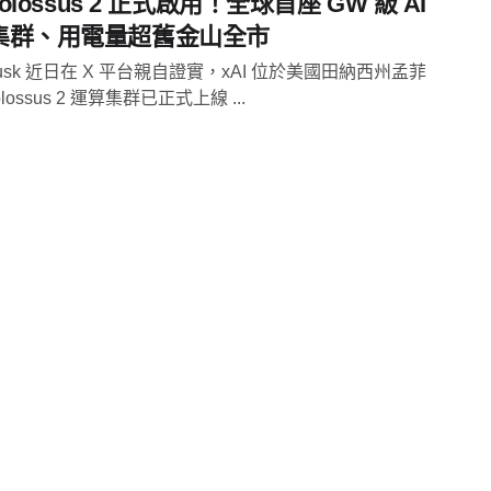
Colossus 2 正式啟用！全球首座 GW 級 AI
集群、用電量超舊金山全市
 Musk 近日在 X 平台親自證實，xAI 位於美國田納西州孟菲
lossus 2 運算集群已正式上線 ...