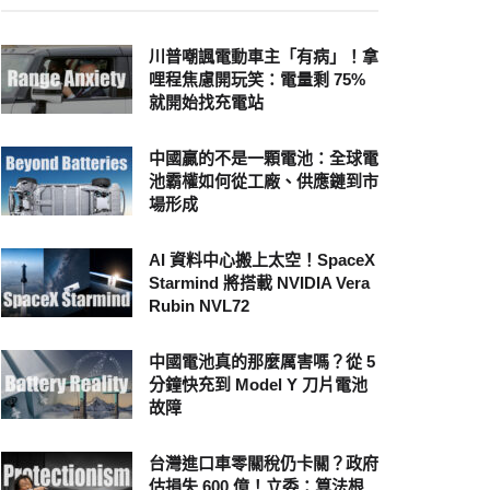
川普嘲諷電動車主「有病」！拿
哩程焦慮開玩笑：電量剩 75%
就開始找充電站
中國贏的不是一顆電池：全球電
池霸權如何從工廠、供應鏈到市
場形成
AI 資料中心搬上太空！SpaceX
Starmind 將搭載 NVIDIA Vera
Rubin NVL72
中國電池真的那麼厲害嗎？從 5
分鐘快充到 Model Y 刀片電池
故障
台灣進口車零關稅仍卡關？政府
估損失 600 億！立委：算法根