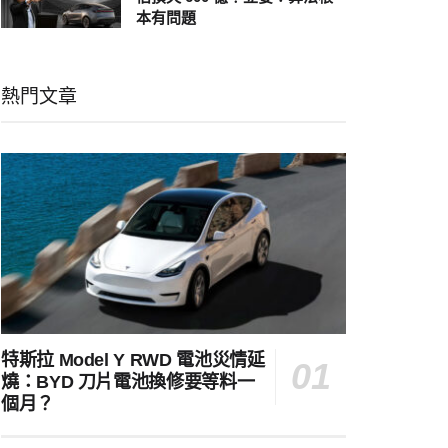
本有問題
熱門文章
特斯拉 Model Y RWD 電池災情延
燒：BYD 刀片電池換修要等料一
個月？