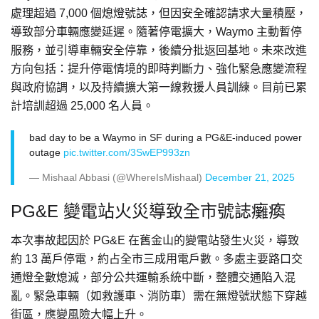
處理超過 7,000 個熄燈號誌，但因安全確認請求大量積壓，
導致部分車輛應變延遲。隨著停電擴大，Waymo 主動暫停
服務，並引導車輛安全停靠，後續分批返回基地。未來改進
方向包括：提升停電情境的即時判斷力、強化緊急應變流程
與政府協調，以及持續擴大第一線救援人員訓練。目前已累
計培訓超過 25,000 名人員。
bad day to be a Waymo in SF during a PG&E-induced power
outage
pic.twitter.com/3SwEP993zn
— Mishaal Abbasi (@WhereIsMishaal)
December 21, 2025
PG&E 變電站火災導致全市號誌癱瘓
本次事故起因於 PG&E 在舊金山的變電站發生火災，導致
約 13 萬戶停電，約占全市三成用電戶數。多處主要路口交
通燈全數熄滅，部分公共運輸系統中斷，整體交通陷入混
亂。緊急車輛（如救護車、消防車）需在無燈號狀態下穿越
街區，應變風險大幅上升。