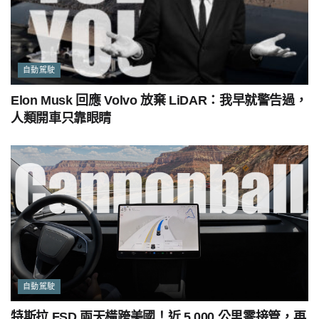
自動駕駛
Elon Musk 回應 Volvo 放棄 LiDAR：我早就警告過，
人類開車只靠眼睛
自動駕駛
特斯拉 FSD 兩天橫跨美國！近 5,000 公里零接管，再