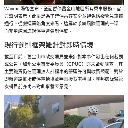
Waymo 隨後宣布，全面暫停舊金山地區所有乘車服務。官
方聲明表示，此舉是為了確保乘客安全並避免妨礙緊急車輛
通行。從營運策略角度來看，這屬於系統風險管理的一環，
而非單純因違規停車遭強制停駛。
現行罰則框架難針對即時情境
截至目前，舊金山市政交通局並未針對本事件發出任何裁罰
或公告。加州公用事業委員會（CPUC）亦未啟動調查，其
主要職責仍在管理無人計程車的營運許可與收費規範，對於
即時道路擁堵或停電情境並無直接裁處權限。聯邦層級監管
機構目前亦尚未對此事發表意見。