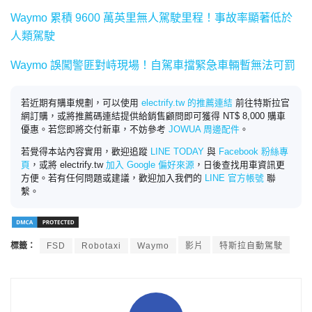
Waymo 累積 9600 萬英里無人駕駛里程！事故率顯著低於
人類駕駛
Waymo 誤闖警匪對峙現場！自駕車擋緊急車輛暫無法可罰
若近期有購車規劃，可以使用
electrify.tw 的推薦連結
前往特斯拉官
網訂購，或將推薦碼連結提供給銷售顧問即可獲得 NT$ 8,000 購車
優惠。若您即將交付新車，不妨參考
JOWUA 周邊配件
。
若覺得本站內容實用，歡迎追蹤
LINE TODAY
與
Facebook 粉絲專
頁
，或將 electrify.tw
加入 Google 偏好來源
，日後查找用車資訊更
方便。若有任何問題或建議，歡迎加入我們的
LINE 官方帳號
聯
繫。
標籤：
FSD
Robotaxi
Waymo
影片
特斯拉自動駕駛