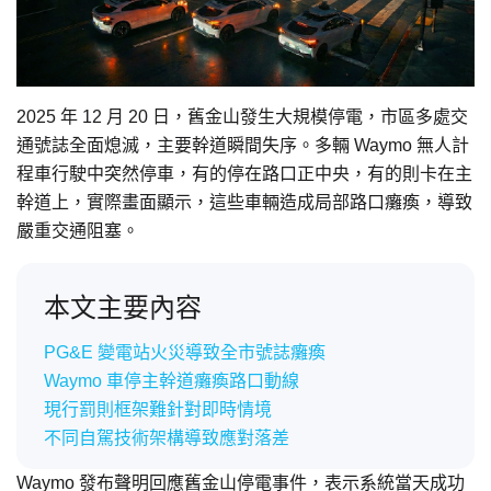
2025 年 12 月 20 日，舊金山發生大規模停電，市區多處交
通號誌全面熄滅，主要幹道瞬間失序。多輛 Waymo 無人計
程車行駛中突然停車，有的停在路口正中央，有的則卡在主
幹道上，實際畫面顯示，這些車輛造成局部路口癱瘓，導致
嚴重交通阻塞。
本文主要內容
PG&E 變電站火災導致全市號誌癱瘓
Waymo 車停主幹道癱瘓路口動線
現行罰則框架難針對即時情境
不同自駕技術架構導致應對落差
Waymo 發布聲明回應舊金山停電事件，表示系統當天成功