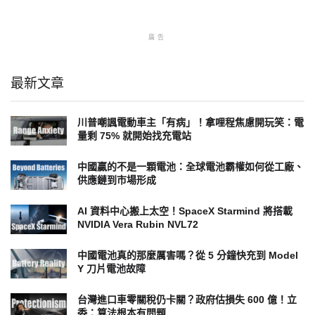
廣告
最新文章
川普嘲諷電動車主「有病」！拿哩程焦慮開玩笑：電
量剩 75% 就開始找充電站
中國贏的不是一顆電池：全球電池霸權如何從工廠、
供應鏈到市場形成
AI 資料中心搬上太空！SpaceX Starmind 將搭載
NVIDIA Vera Rubin NVL72
中國電池真的那麼厲害嗎？從 5 分鐘快充到 Model
Y 刀片電池故障
台灣進口車零關稅仍卡關？政府估損失 600 億！立
委：算法根本有問題