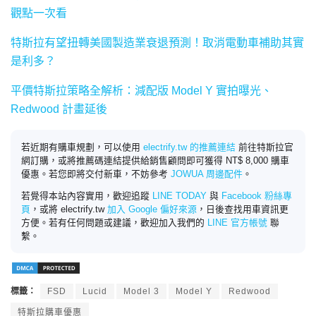
觀點一次看
特斯拉有望扭轉美國製造業衰退預測！取消電動車補助其實
是利多？
平價特斯拉策略全解析：減配版 Model Y 實拍曝光、
Redwood 計畫延後
若近期有購車規劃，可以使用
electrify.tw 的推薦連結
前往特斯拉官
網訂購，或將推薦碼連結提供給銷售顧問即可獲得 NT$ 8,000 購車
優惠。若您即將交付新車，不妨參考
JOWUA 周邊配件
。
若覺得本站內容實用，歡迎追蹤
LINE TODAY
與
Facebook 粉絲專
頁
，或將 electrify.tw
加入 Google 偏好來源
，日後查找用車資訊更
方便。若有任何問題或建議，歡迎加入我們的
LINE 官方帳號
聯
繫。
標籤：
FSD
Lucid
Model 3
Model Y
Redwood
特斯拉購車優惠