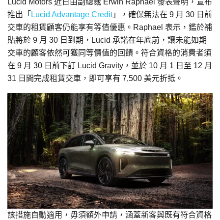
Lucid Motors 近日由副總裁 Erwin Raphael 發表聲明，宣布
推出「
Lucid Advantage Credit
」，確保無法在 9 月 30 日前
交車的租賃顧客仍能享有等值優惠。Raphael 表示，鑑於補
貼將於 9 月 30 日到期，Lucid 承諾在年底前，讓未能如期
交車的顧客依然可獲同等價值的回饋。符合資格的消費者須
在 9 月 30 日前下訂 Lucid Gravity，並於 10 月 1 日至 12 月
31 日間完成租賃交車，即可享有 7,500 美元折抵。
該措施自動適用，毋須額外申請，涵蓋新客與既有符合資格