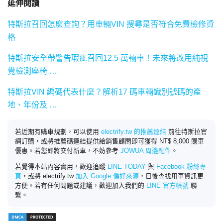
延伸閱讀
特斯拉召回怎麼查詢？用車輛VIN 搜尋是否符合免費檢修資
格
特斯拉安全帶警告瑕疵召回12.5 萬輛車！未來將改用純視
覺檢測座椅 …
特斯拉VIN 編碼代表什麼？解析17 碼車輛識別號碼的產
地、年份及 …
若近期有購車規劃，可以使用
electrify.tw 的推薦連結
前往特斯拉官
網訂購，或將推薦碼連結提供給銷售顧問即可獲得 NT$ 8,000 購車
優惠。若您即將交付新車，不妨參考
JOWUA 周邊配件
。
若覺得本站內容實用，歡迎追蹤
LINE TODAY
與
Facebook 粉絲專
頁
，或將 electrify.tw
加入 Google 偏好來源
，日後查找用車資訊更
方便。若有任何問題或建議，歡迎加入我們的
LINE 官方帳號
聯
繫。