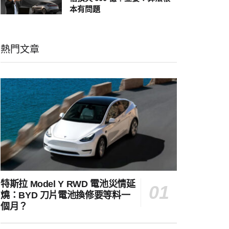
本有問題
熱門文章
特斯拉 Model Y RWD 電池災情延
燒：BYD 刀片電池換修要等料一
個月？