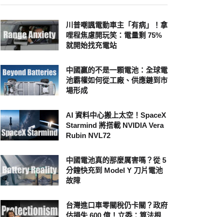
川普嘲諷電動車主「有病」！拿
哩程焦慮開玩笑：電量剩 75%
就開始找充電站
中國贏的不是一顆電池：全球電
池霸權如何從工廠、供應鏈到市
場形成
AI 資料中心搬上太空！SpaceX
Starmind 將搭載 NVIDIA Vera
Rubin NVL72
中國電池真的那麼厲害嗎？從 5
分鐘快充到 Model Y 刀片電池
故障
台灣進口車零關稅仍卡關？政府
估損失 600 億！立委：算法根