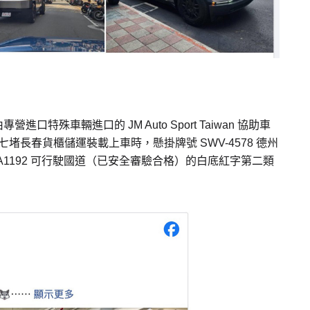
，由專營進口特殊車輛進口的 JM Auto Sport Taiwan 協助車
七堵長春貨櫃儲運裝載上車時，懸掛牌號 SWV-4578 德州
1192 可行駛國道（已安全審驗合格）的白底紅字第二類