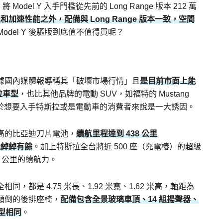
odel Y 入手門檻從先前的 Long Range 版本 212 萬
程和加速性能之外，配備與 Long Range 版本一致，空間
odel Y 後驅版到底值不值得買呢？
格，據國內媒體報導稱其「破壞市場行情」且
是目前市面上能
拉車型
，也比其他品牌的電動 SUV，如福特的 Mustang
 都更便宜，對於想要入手特斯拉或是電動車的消費者來說是一大誘因。
用性高的比亞迪刀片電池，
續航里程達到 438 公里
能綽綽有餘
。加上特斯拉全台將近 500 座（充電樁）的超級
1 公里的續航力。
同，都是 4.75 米長、1.92 米寬、1.62 米高，軸距為
一鍵傾倒的後排座椅，
配備包含全景玻璃車頂、14 組揚聲器、
車型相同
。