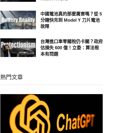
中國電池真的那麼厲害嗎？從 5
分鐘快充到 Model Y 刀片電池
故障
台灣進口車零關稅仍卡關？政府
估損失 600 億！立委：算法根
本有問題
熱門文章