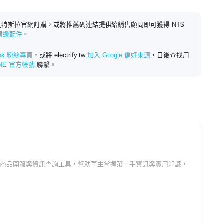
特斯拉官網訂購，或將推薦碼連結提供給銷售顧問即可獲得 NT$
 周邊配件
。
ook 粉絲專頁
，或將 electrify.tw
加入 Google 偏好來源
，日後查找用
INE 官方帳號
聯繫。
邊商品開箱與資訊查詢工具，幫助車主掌握第一手資訊與實用知識，