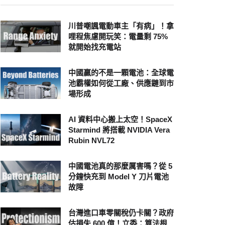
川普嘲諷電動車主「有病」！拿
哩程焦慮開玩笑：電量剩 75%
就開始找充電站
中國贏的不是一顆電池：全球電
池霸權如何從工廠、供應鏈到市
場形成
AI 資料中心搬上太空！SpaceX
Starmind 將搭載 NVIDIA Vera
Rubin NVL72
中國電池真的那麼厲害嗎？從 5
分鐘快充到 Model Y 刀片電池
故障
台灣進口車零關稅仍卡關？政府
估損失 600 億！立委：算法根