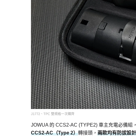
J1772、TPC 雙規格一次購齊
JOWUA 的 CCS2-AC (TYPE2) 車主充電必備
CCS2-AC（Type 2）
轉接頭，
兩款均有防拔設