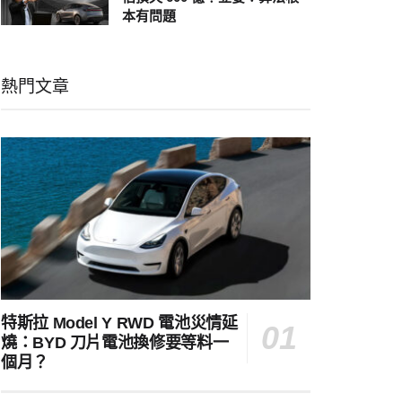
本有問題
熱門文章
特斯拉 Model Y RWD 電池災情延
燒：BYD 刀片電池換修要等料一
個月？