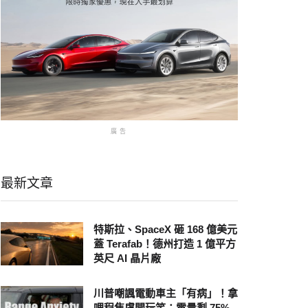
廣告
最新文章
特斯拉、SpaceX 砸 168 億美元
蓋 Terafab！德州打造 1 億平方
英尺 AI 晶片廠
川普嘲諷電動車主「有病」！拿
哩程焦慮開玩笑：電量剩 75%