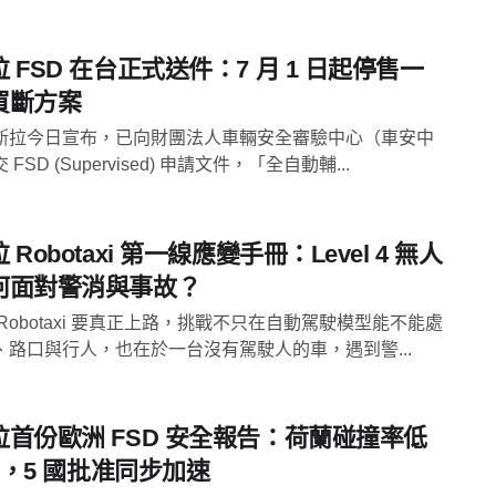
 FSD 在台正式送件：7 月 1 日起停售一
買斷方案
斯拉今日宣布，已向財團法人車輛安全審驗中心（車安中
FSD (Supervised) 申請文件，「全自動輔...
 Robotaxi 第一線應變手冊：Level 4 無人
何面對警消與事故？
Robotaxi 要真正上路，挑戰不只在自動駕駛模型能不能處
、路口與行人，也在於一台沒有駕駛人的車，遇到警...
拉首份歐洲 FSD 安全報告：荷蘭碰撞率低
 倍，5 國批准同步加速