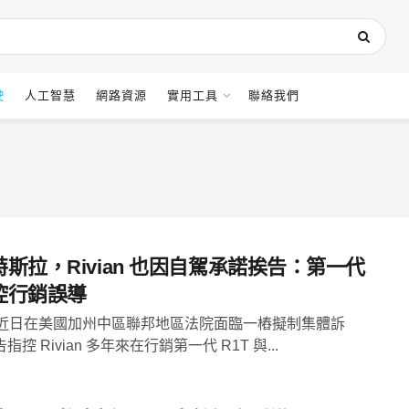
駛
人工智慧
網路資源
實用工具
聯絡我們
斯拉，Rivian 也因自駕承諾挨告：第一代
控行銷誤導
an 近日在美國加州中區聯邦地區法院面臨一樁擬制集體訴
指控 Rivian 多年來在行銷第一代 R1T 與...