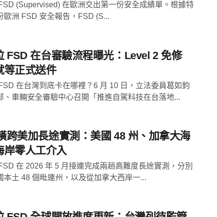
FSD (Supervised) 在歐洲交出第一份安全成績單。根據特
歐洲 FSD 安全報告，FSD (S...
 FSD 在台審驗流程曝光：Level 2 免修
就等正式送件
FSD 在台灣到底卡在哪裡？6 月 10 日，立法委員葛如鈞
部、車輛安全審驗中心召開「推進自駕科技在台落地...
 橫跨美加長途實測：美國 48 州、加拿大海
海岸零人工介入
FSD 在 2026 年 5 月接連完成兩趟高難度長途實測，分別
本土 48 個毗連州，以及從加拿大西岸一...
拉 FSD 全球開放進度更新：台灣列待監管