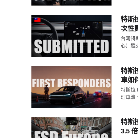
特斯拉
次性
台灣特
心）遞交 
特斯拉
車如
特斯拉 
理車流
特斯
3.5