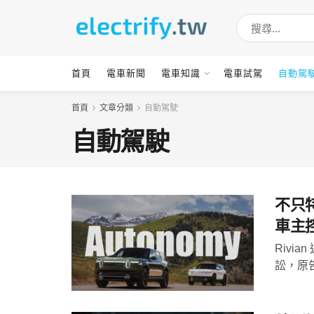
首頁
電車新聞
電車知識
電車試駕
自動駕
首頁
文章分類
自動駕駛
自動駕駛
不只特
車主
Rivi
訟，原告