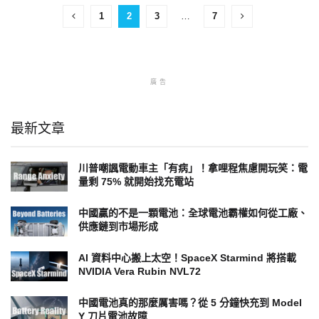
1
2
3
…
7
廣告
最新文章
川普嘲諷電動車主「有病」！拿哩程焦慮開玩笑：電
量剩 75% 就開始找充電站
中國贏的不是一顆電池：全球電池霸權如何從工廠、
供應鏈到市場形成
AI 資料中心搬上太空！SpaceX Starmind 將搭載
NVIDIA Vera Rubin NVL72
中國電池真的那麼厲害嗎？從 5 分鐘快充到 Model
Y 刀片電池故障