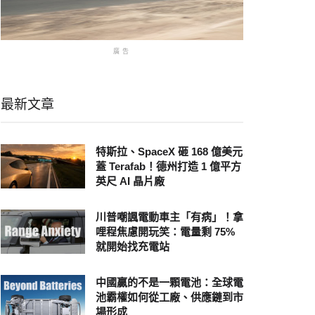
廣告
最新文章
特斯拉、SpaceX 砸 168 億美元
蓋 Terafab！德州打造 1 億平方
英尺 AI 晶片廠
川普嘲諷電動車主「有病」！拿
哩程焦慮開玩笑：電量剩 75%
就開始找充電站
中國贏的不是一顆電池：全球電
池霸權如何從工廠、供應鏈到市
場形成