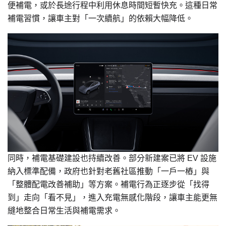
便補電，或於長途行程中利用休息時間短暫快充。這種日常
補電習慣，讓車主對「一次續航」的依賴大幅降低。
同時，補電基礎建設也持續改善。部分新建案已將 EV 設施
納入標準配備，政府也針對老舊社區推動「一戶一樁」與
「整體配電改善補助」等方案。補電行為正逐步從「找得
到」走向「看不見」，進入充電無感化階段，讓車主能更無
縫地整合日常生活與補電需求。