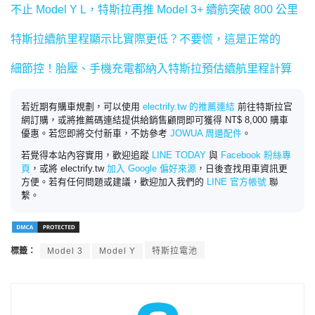
不止 Model Y L，特斯拉再推 Model 3+ 續航突破 800 公里
特斯拉續航里程顯示比實際更低？不要慌，這是正常的
細節控！胎壓、手機充電都納入特斯拉預估續航里程計算
若近期有購車規劃，可以使用
electrify.tw 的推薦連結
前往特斯拉官
網訂購，或將推薦碼連結提供給銷售顧問即可獲得 NT$ 8,000 購車
優惠。若您即將交付新車，不妨參考
JOWUA 周邊配件
。
若覺得本站內容實用，歡迎追蹤
LINE TODAY
與
Facebook 粉絲專
頁
，或將 electrify.tw
加入 Google 偏好來源
，日後查找用車資訊更
方便。若有任何問題或建議，歡迎加入我們的
LINE 官方帳號
聯
繫。
標籤：
Model 3
Model Y
特斯拉電池