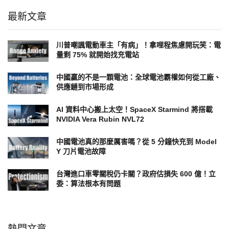
最新文章
川普嘲諷電動車主「有病」！拿哩程焦慮開玩笑：電
量剩 75% 就開始找充電站
中國贏的不是一顆電池：全球電池霸權如何從工廠、
供應鏈到市場形成
AI 資料中心搬上太空！SpaceX Starmind 將搭載
NVIDIA Vera Rubin NVL72
中國電池真的那麼厲害嗎？從 5 分鐘快充到 Model
Y 刀片電池故障
台灣進口車零關稅仍卡關？政府估損失 600 億！立
委：算法根本有問題
熱門文章