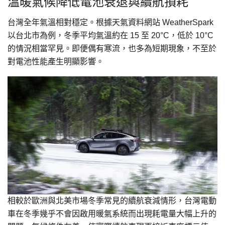
溫暖氣候降低電池衰退與續航損耗
台灣全年氣溫相對穩定。根據天氣資料網站 WeatherSpark
以台北市為例，冬季平均氣溫約在 15 至 20°C，低於 10°C
的情況相當罕見。即便偶有寒流，也多為短期現象，不至於
對電池性能產生明顯影響。
相較於歐洲與北美市場冬季常見的續航衰減情形，台灣電動
車在冬季幾乎不會因啟用暖氣系統而出現耗電量大幅上升的