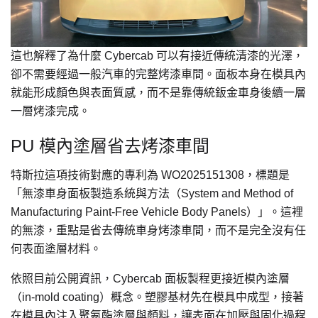
這也解釋了為什麼 Cybercab 可以有接近傳統清漆的光澤，
卻不需要經過一般汽車的完整烤漆車間。面板本身在模具內
就能形成顏色與表面質感，而不是靠傳統鈑金車身後續一層
一層烤漆完成。
PU 模內塗層省去烤漆車間
特斯拉這項技術對應的專利為 WO2025151308，標題是
「無漆車身面板製造系統與方法（System and Method of
Manufacturing Paint-Free Vehicle Body Panels）」。這裡
的無漆，重點是省去傳統車身烤漆車間，而不是完全沒有任
何表面塗層材料。
依照目前公開資訊，Cybercab 面板製程更接近模內塗層
（in-mold coating）概念。塑膠基材先在模具中成型，接著
在模具內注入聚氨酯塗層與顏料，讓表面在加壓與固化過程