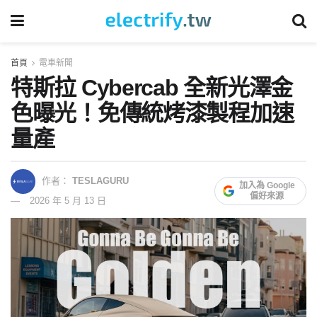
首頁
電車新聞
特斯拉 Cybercab 全新光澤金
色曝光！免傳統烤漆製程加速
量產
作者：
TESLAGURU
加入為 Google
偏好來源
2026 年 5 月 13 日