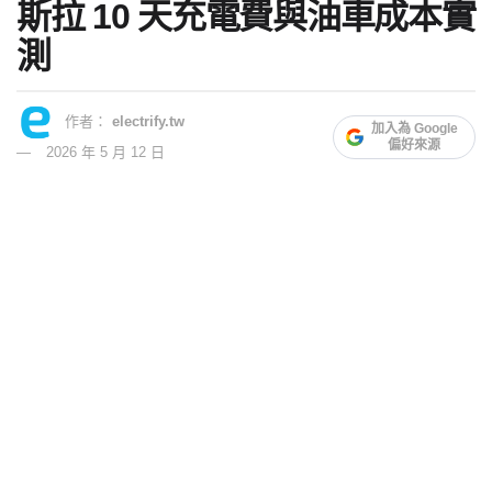
斯拉 10 天充電費與油車成本實
測
作者：
electrify.tw
加入為 Google
偏好來源
2026 年 5 月 12 日
前面幾篇我們聊了 FSD V14 在美西長途自駕中的實際表
現，也整理了它距離無人監督還差在哪裡。不過對準備到美