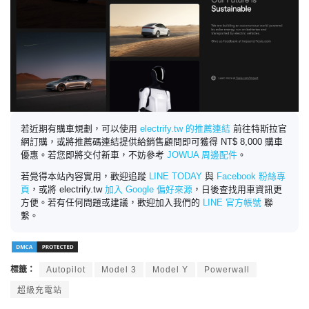
若近期有購車規劃，可以使用
electrify.tw 的推薦連結
前往特斯拉官
網訂購，或將推薦碼連結提供給銷售顧問即可獲得 NT$ 8,000 購車
優惠。若您即將交付新車，不妨參考
JOWUA 周邊配件
。
若覺得本站內容實用，歡迎追蹤
LINE TODAY
與
Facebook 粉絲專
頁
，或將 electrify.tw
加入 Google 偏好來源
，日後查找用車資訊更
方便。若有任何問題或建議，歡迎加入我們的
LINE 官方帳號
聯
繫。
標籤：
Autopilot
Model 3
Model Y
Powerwall
超級充電站