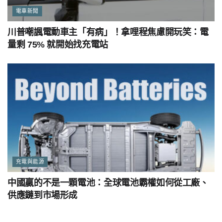
電車新聞
川普嘲諷電動車主「有病」！拿哩程焦慮開玩笑：電
量剩 75% 就開始找充電站
充電與能源
中國贏的不是一顆電池：全球電池霸權如何從工廠、
供應鏈到市場形成