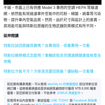
不過，市面上已有供應 Model 3 專用的空調 HEPA 等級濾
網，依然能有效過濾車外空氣中的花粉、細菌、病毒等污染
物，提升車內空氣品質。然而，由於尺寸與設計上的差異，
其效能可能與特斯拉原廠的生物武器防禦模式有所不同。
延伸閱讀
特斯拉該回原廠保養嗎？自費項目、保養費用一次看
特斯拉維修模式怎麼用？車輛狀態及空調濾網健康度檢查全
攻略
特斯拉冷氣不冷？冷排清洗要回原廠？優缺點一次看懂
若近期有購車規劃，可以使用
electrify.tw 的推薦連結
前往特斯拉官
網訂購，或將推薦碼連結提供給銷售顧問即可獲得 NT$ 8,000 購車
優惠。若您即將交付新車，不妨參考
JOWUA 周邊配件
。
若覺得本站內容實用，歡迎追蹤
LINE TODAY
與
Facebook 粉絲專
頁
，或將 electrify.tw
加入 Google 偏好來源
，日後查找用車資訊更