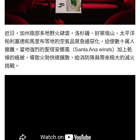
近日，加州南部多地野火肆虐，洛杉磯、好萊塢山、太平洋
帕利塞德和馬里布等地的空氣品質急遽惡化，迫使數十萬人
撤離。當地強烈的聖塔安娜風（Santa Ana winds）加上乾
燥的植被，導致火勢快速擴散，給消防隊員帶來極大的滅火
挑戰。