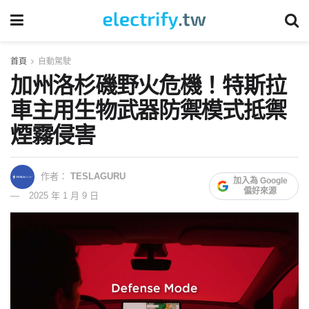
首頁
自動駕駛
加州洛杉磯野火危機！特斯拉
車主用生物武器防禦模式抵禦
煙霧侵害
作者：
TESLAGURU
加入為 Google
偏好來源
2025 年 1 月 9 日