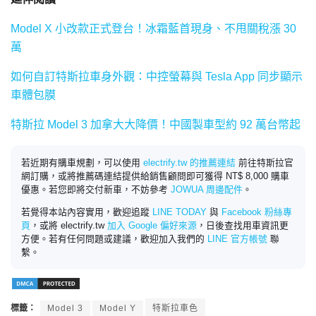
Model X 小改款正式登台！冰霜藍首現身、不甩關稅漲 30
萬
如何自訂特斯拉車身外觀：中控螢幕與 Tesla App 同步顯示
車體包膜
特斯拉 Model 3 加拿大大降價！中國製車型約 92 萬台幣起
若近期有購車規劃，可以使用
electrify.tw 的推薦連結
前往特斯拉官
網訂購，或將推薦碼連結提供給銷售顧問即可獲得 NT$ 8,000 購車
優惠。若您即將交付新車，不妨參考
JOWUA 周邊配件
。
若覺得本站內容實用，歡迎追蹤
LINE TODAY
與
Facebook 粉絲專
頁
，或將 electrify.tw
加入 Google 偏好來源
，日後查找用車資訊更
方便。若有任何問題或建議，歡迎加入我們的
LINE 官方帳號
聯
繫。
標籤：
Model 3
Model Y
特斯拉車色