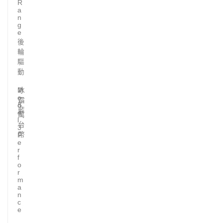
R
a
n
g
e
後
輪
驅
動
M
冰
7
o
.
霜
d
5
藍
e
萬
l
台
3
幣
P
e
r
f
o
r
m
a
n
c
e