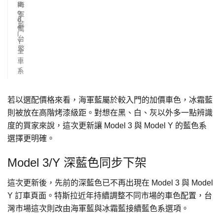
M
海
4
o
.
軍
d
8
藍
e
萬
l
台
Y
幣
全
車
系
若以選配價格來看，海軍藍屬於較入門的加價車色，冰霜藍
則被放在高階烤漆級距。對想在黑、白、灰以外多一點辨識
度的買家來說，這次更新讓 Model 3 與 Model Y 的藍色系
選擇更明確。
Model 3/Y 深藍色同步下架
這次更新後，先前的深藍色已不再出現在 Model 3 與 Model
Y 訂車頁面。特斯拉近年持續調整不同市場的車色配置，台
灣市場這次則改由海軍藍與冰霜藍接續藍色系選項。