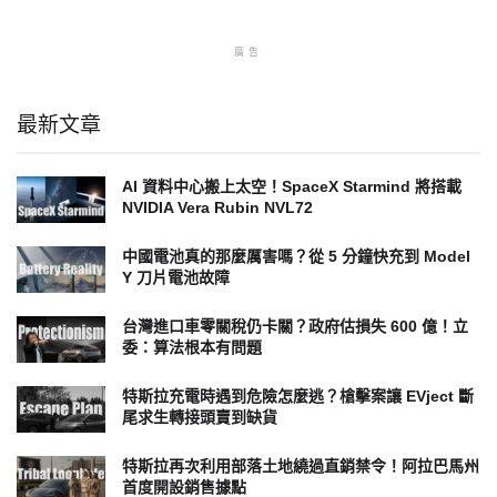
廣告
最新文章
AI 資料中心搬上太空！SpaceX Starmind 將搭載
NVIDIA Vera Rubin NVL72
中國電池真的那麼厲害嗎？從 5 分鐘快充到 Model
Y 刀片電池故障
台灣進口車零關稅仍卡關？政府估損失 600 億！立
委：算法根本有問題
特斯拉充電時遇到危險怎麼逃？槍擊案讓 EVject 斷
尾求生轉接頭賣到缺貨
特斯拉再次利用部落土地繞過直銷禁令！阿拉巴馬州
首度開設銷售據點