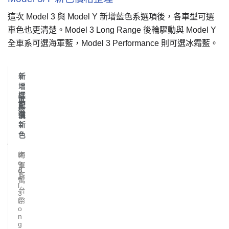
這次 Model 3 與 Model Y 新增藍色系選項後，各車型可選
車色也更清楚。Model 3 Long Range 後輪驅動與 Model Y
全車系可選海軍藍，Model 3 Performance 則可選冰霜藍。
新
增
/
選
車
可
配
型
選
價
新
色
M
海
4
o
.
軍
d
8
藍
e
萬
l
台
3
幣
L
o
n
g