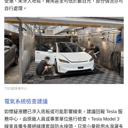
受潮、未滲入地毯，費用甚至可低於數百元，部分情況亦可
自行處理。
TS凹痕美車中心
電氣系統檢查建議
如懷疑液體已滲入底板或可能影響線束，建議回報 Tesla 服
務中心，由原廠人員或專業單位進行檢查。Tesla Model 3
線束具備多層絕緣護套與防水接頭，日常小量飲用水潑灑多