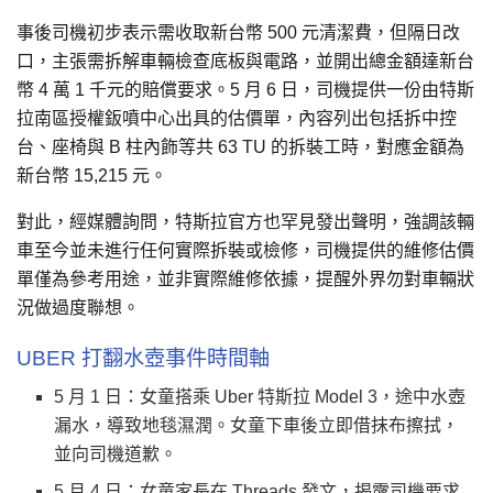
事後司機初步表示需收取新台幣 500 元清潔費，但隔日改
口，主張需拆解車輛檢查底板與電路，並開出總金額達新台
幣 4 萬 1 千元的賠償要求。5 月 6 日，司機提供一份由特斯
拉南區授權鈑噴中心出具的估價單，內容列出包括拆中控
台、座椅與 B 柱內飾等共 63 TU 的拆裝工時，對應金額為
新台幣 15,215 元。
對此，經媒體詢問，特斯拉官方也罕見發出聲明，強調該輛
車至今並未進行任何實際拆裝或檢修，司機提供的維修估價
單僅為參考用途，並非實際維修依據，提醒外界勿對車輛狀
況做過度聯想。
UBER 打翻水壺事件時間軸
5 月 1 日：女童搭乘 Uber 特斯拉 Model 3，途中水壺
漏水，導致地毯濕潤。女童下車後立即借抹布擦拭，
並向司機道歉。
5 月 4 日：女童家長在 Threads 發文，揭露司機要求