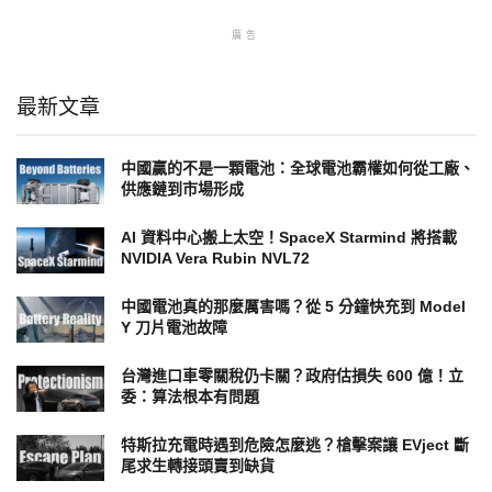
廣告
最新文章
中國贏的不是一顆電池：全球電池霸權如何從工廠、
供應鏈到市場形成
AI 資料中心搬上太空！SpaceX Starmind 將搭載
NVIDIA Vera Rubin NVL72
中國電池真的那麼厲害嗎？從 5 分鐘快充到 Model
Y 刀片電池故障
台灣進口車零關稅仍卡關？政府估損失 600 億！立
委：算法根本有問題
特斯拉充電時遇到危險怎麼逃？槍擊案讓 EVject 斷
尾求生轉接頭賣到缺貨