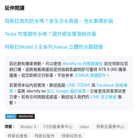
延伸閱讀
特斯拉真的防水嗎？安全涉水高度、泡水車價折損
Tesla 充電器防水嗎？國外網友實測給你看
特斯拉Model 3 全系列Jowua 立體防水腳踏墊
若近期有購車規劃，可以使用
electrify.tw 的推薦連結
前往特斯拉官
網訂購，或將推薦碼連結提供給銷售顧問即可獲得 NT$ 8,000 購車
優惠。若您即將交付新車，不妨參考
JOWUA 周邊配件
。
若覺得本站內容實用，歡迎追蹤
LINE TODAY
與
Facebook 粉絲專
頁
，或將 electrify.tw
加入 Google 偏好來源
，日後查找用車資訊更
方便。若有任何問題或建議，歡迎加入我們的
LINE 官方帳號
聯
繫。
標籤：
Model 3
TS凹痕美車中心
Uber
特斯拉服務中心
特斯拉維修
特斯拉配件
特斯拉防水