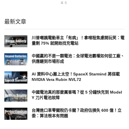
廣告
最新文章
川普嘲諷電動車主「有病」！拿哩程焦慮開玩笑：電
量剩 75% 就開始找充電站
中國贏的不是一顆電池：全球電池霸權如何從工廠、
供應鏈到市場形成
AI 資料中心搬上太空！SpaceX Starmind 將搭載
NVIDIA Vera Rubin NVL72
中國電池真的那麼厲害嗎？從 5 分鐘快充到 Model
Y 刀片電池故障
台灣進口車零關稅仍卡關？政府估損失 600 億！立
委：算法根本有問題