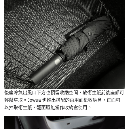
後座冷氣出風口下方也預留收納空間，放衛生紙前後座都可
輕鬆拿取。Jowua 也推出搭配的兩用面紙收納盒，正面可
以抽取衛生紙，翻面還能當作收納盒使用。