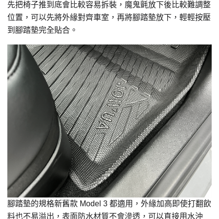
先把椅子推到底會比較容易拆裝，魔鬼氈放下後比較難調整
位置，可以先將外緣對齊車室，再將腳踏墊放下，輕輕按壓
到腳踏墊完全貼合。
腳踏墊的規格新舊款 Model 3 都適用，外緣加高即使打翻飲
料也不易溢出，表面防水材質不會滲透，可以直接用水沖