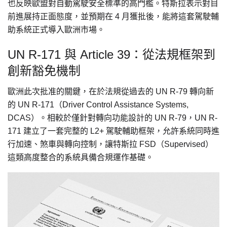
也反映歐盟對自動駕駛安全標準的高門檻。特斯拉表示對目
前進展持正面態度，並預期在 4 月獲批後，能將這套駕駛輔
助系統正式導入歐洲市場。
UN R-171 與 Article 39：從法規框架到
創新豁免機制
歐洲此次批准的關鍵，在於法規從過去的 UN R-79 轉向新
的 UN R-171（Driver Control Assistance Systems,
DCAS）。相較於僅針對轉向功能設計的 UN R-79，UN R-
171 建立了一套完整的 L2+ 駕駛輔助框架，允許系統同時進
行加速、煞車與轉向控制，讓特斯拉 FSD（Supervised）
這類高度整合的系統具備合規運作基礎。