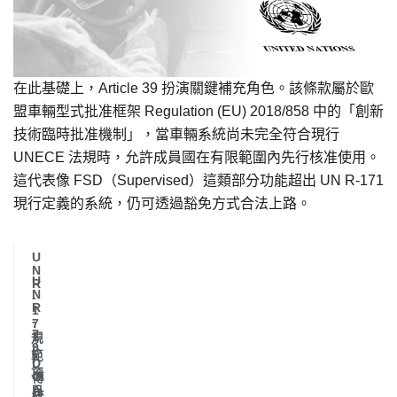
在此基礎上，Article 39 扮演關鍵補充角色。該條款屬於歐
盟車輛型式批准框架 Regulation (EU) 2018/858 中的「創新
技術臨時批准機制」，當車輛系統尚未完全符合現行
UNECE 法規時，允許成員國在有限範圍內先行核准使用。
這代表像 FSD（Supervised）這類部分功能超出 UN R-171
現行定義的系統，仍可透過豁免方式合法上路。
U
N
U
R
N
-
R
1
-
7
7
1
規
9
(
範
(
D
項
C
傳
A
目
統