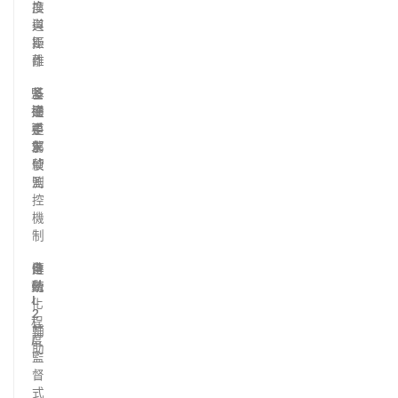
度
換
與
道
距
操
離
作
監
基
多
控
礎
通
要
手
道
求
部
駕
偵
駛
測
監
控
機
制
自
傳
進
動
統
階
L
L
化
2
2
程
+
輔
度
/
助
監
督
式