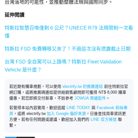
台灣落地的可能性，並推動整體法規與國際同步。
延伸閱讀
特斯拉智慧召喚僅剩 6 公尺？UNECE R79 法規限制一次看
懂
特斯拉 FSD 免費轉移又來了！不過這次沒有透露截止日期
台灣 FSD 全自駕可以上路嗎？特斯拉 Fleet Validation
Vehicle 是什麼？
若近期有購車規劃，可以使用
electrify.tw 的推薦連結
前往特斯拉官
網訂購，或將推薦碼連結提供給銷售顧問即可獲得 NT$ 8,000 購車
優惠。若您即將交付新車，不妨參考
JOWUA 周邊配件
。
若覺得本站內容實用，歡迎追蹤
LINE TODAY
與
Facebook 粉絲專
頁
，或將 electrify.tw
加入 Google 偏好來源
，日後查找用車資訊更
方便。若有任何問題或建議，歡迎加入我們的
LINE 官方帳號
聯
繫。