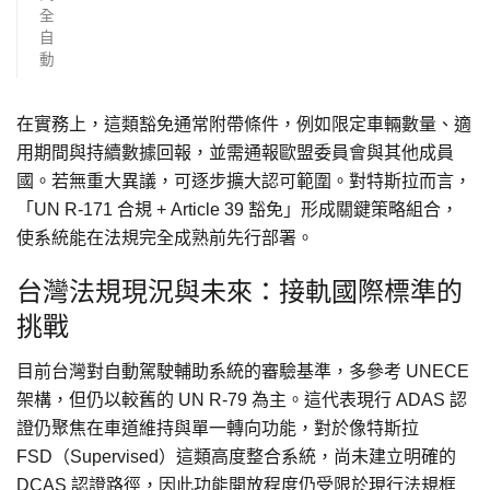
全
自
動
在實務上，這類豁免通常附帶條件，例如限定車輛數量、適
用期間與持續數據回報，並需通報歐盟委員會與其他成員
國。若無重大異議，可逐步擴大認可範圍。對特斯拉而言，
「UN R-171 合規 + Article 39 豁免」形成關鍵策略組合，
使系統能在法規完全成熟前先行部署。
台灣法規現況與未來：接軌國際標準的
挑戰
目前台灣對自動駕駛輔助系統的審驗基準，多參考 UNECE
架構，但仍以較舊的 UN R-79 為主。這代表現行 ADAS 認
證仍聚焦在車道維持與單一轉向功能，對於像特斯拉
FSD（Supervised）這類高度整合系統，尚未建立明確的
DCAS 認證路徑，因此功能開放程度仍受限於現行法規框