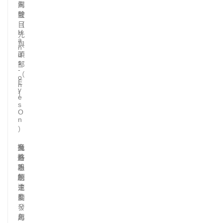
向
駕
盤
駛
（
目
H
光
a
與
n
頭
d
s
部
-
（
o
E
n
y
）
e
s
O
n
）
換
嚴
允
道
格
許
功
限
系
能
制
統
速
主
度
動
、
發
角
起