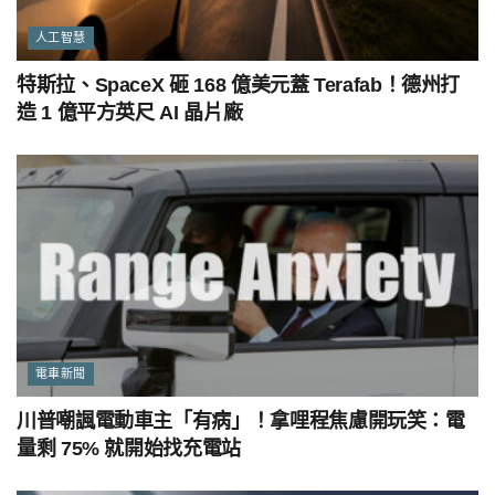
人工智慧
特斯拉、SpaceX 砸 168 億美元蓋 Terafab！德州打
造 1 億平方英尺 AI 晶片廠
電車新聞
川普嘲諷電動車主「有病」！拿哩程焦慮開玩笑：電
量剩 75% 就開始找充電站