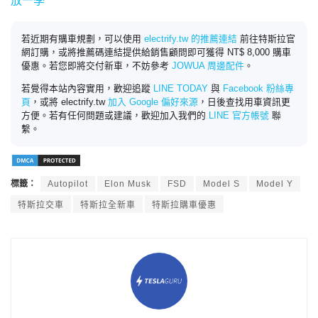
放一季
若近期有購車規劃，可以使用
electrify.tw 的推薦連結
前往特斯拉官
網訂購，或將推薦碼連結提供給銷售顧問即可獲得 NT$ 8,000 購車
優惠。若您即將交付新車，不妨參考
JOWUA 周邊配件
。
若覺得本站內容實用，歡迎追蹤
LINE TODAY
與
Facebook 粉絲專
頁
，或將 electrify.tw
加入 Google 偏好來源
，日後查找用車資訊更
方便。若有任何問題或建議，歡迎加入我們的
LINE 官方帳號
聯
繫。
標籤：
Autopilot
Elon Musk
FSD
Model S
Model Y
特斯拉交車
特斯拉全新車
特斯拉購車優惠