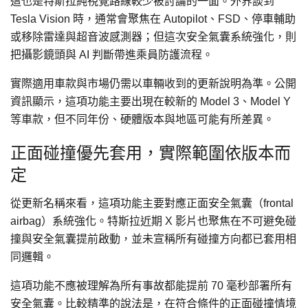
這也是特斯拉純視覺路線較少被討論的一面。外界談到
Tesla Vision 時，通常會聚焦在 Autopilot、FSD、停車輔助
或移除雷達與超音波感測器；但這次安全氣囊系統強化，則
把攝影鏡頭與 AI 判斷帶進乘員防護流程。
實際適用車款與市場仍需以車輛收到的更新說明為準。公開
資訊顯示，這項功能主要出現在較新的 Model 3、Model Y
等車款，但不同年份、硬體版本與地區可能有所差異。
正面碰撞優先套用，實際範圍依版本而
定
從更新名稱來看，這項功能主要對應正面安全氣囊（frontal
airbag）系統強化。特斯拉近期 X 影片也聚焦在不可避免碰
撞與安全氣囊提前啟動，並未宣稱所有碰撞方向都已套用相
同邏輯。
這項功能不應被理解為所有事故都能提前 70 毫秒部署所有
安全氣囊。比較精準的說法是，在符合條件的正面碰撞情境