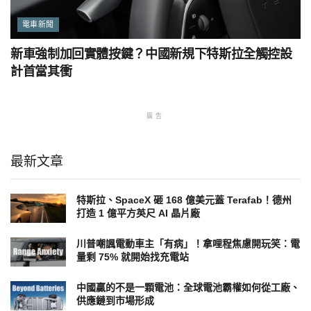
電車新聞
新車強制加回實體按鍵？中國新規下特斯拉全觸控設
計首當其衝
廣告
最新文章
特斯拉、SpaceX 砸 168 億美元蓋 Terafab！德州
打造 1 億平方英尺 AI 晶片廠
川普嘲諷電動車主「有病」！拿哩程焦慮開玩笑：電
量剩 75% 就開始找充電站
中國贏的不是一顆電池：全球電池霸權如何從工廠、
供應鏈到市場形成