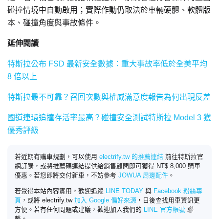
碰撞情境中自動啟用；實際作動仍取決於車輛硬體、軟體版
本、碰撞角度與事故條件。
延伸閱讀
特斯拉公布 FSD 最新安全數據：重大事故率低於全美平均
8 倍以上
特斯拉最不可靠？召回次數與權威滿意度報告為何出現反差
國道連環追撞存活率最高？碰撞安全測試特斯拉 Model 3 獲
優秀評級
若近期有購車規劃，可以使用
electrify.tw 的推薦連結
前往特斯拉官
網訂購，或將推薦碼連結提供給銷售顧問即可獲得 NT$ 8,000 購車
優惠。若您即將交付新車，不妨參考
JOWUA 周邊配件
。
若覺得本站內容實用，歡迎追蹤
LINE TODAY
與
Facebook 粉絲專
頁
，或將 electrify.tw
加入 Google 偏好來源
，日後查找用車資訊更
方便。若有任何問題或建議，歡迎加入我們的
LINE 官方帳號
聯
繫。