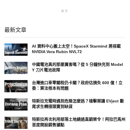
廣告
最新文章
AI 資料中心搬上太空！SpaceX Starmind 將搭載
NVIDIA Vera Rubin NVL72
中國電池真的那麼厲害嗎？從 5 分鐘快充到 Model
Y 刀片電池故障
台灣進口車零關稅仍卡關？政府估損失 600 億！立
委：算法根本有問題
特斯拉充電時遇到危險怎麼逃？槍擊案讓 EVject 斷
尾求生轉接頭賣到缺貨
特斯拉再次利用部落土地繞過直銷禁令！阿拉巴馬州
首度開設銷售據點