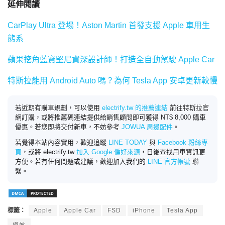
延伸閱讀
CarPlay Ultra 登場！Aston Martin 首發支援 Apple 車用生
態系
蘋果挖角藍寶堅尼資深設計師！打造全自動駕駛 Apple Car
特斯拉能用 Android Auto 嗎？為何 Tesla App 安卓更新較慢
若近期有購車規劃，可以使用
electrify.tw 的推薦連結
前往特斯拉官
網訂購，或將推薦碼連結提供給銷售顧問即可獲得 NT$ 8,000 購車
優惠。若您即將交付新車，不妨參考
JOWUA 周邊配件
。
若覺得本站內容實用，歡迎追蹤
LINE TODAY
與
Facebook 粉絲專
頁
，或將 electrify.tw
加入 Google 偏好來源
，日後查找用車資訊更
方便。若有任何問題或建議，歡迎加入我們的
LINE 官方帳號
聯
繫。
標籤：
Apple
Apple Car
FSD
iPhone
Tesla App