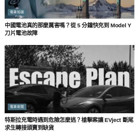
電車知識
中國電池真的那麼厲害嗎？從 5 分鐘快充到 Model Y
刀片電池故障
電車新聞
特斯拉充電時遇到危險怎麼逃？槍擊案讓 EVject 斷尾
求生轉接頭賣到缺貨