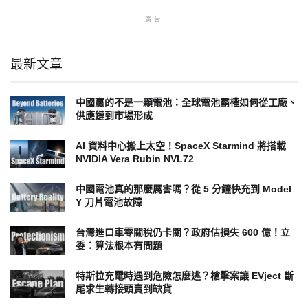
廣告
最新文章
中國贏的不是一顆電池：全球電池霸權如何從工廠、
供應鏈到市場形成
AI 資料中心搬上太空！SpaceX Starmind 將搭載
NVIDIA Vera Rubin NVL72
中國電池真的那麼厲害嗎？從 5 分鐘快充到 Model
Y 刀片電池故障
台灣進口車零關稅仍卡關？政府估損失 600 億！立
委：算法根本有問題
特斯拉充電時遇到危險怎麼逃？槍擊案讓 EVject 斷
尾求生轉接頭賣到缺貨