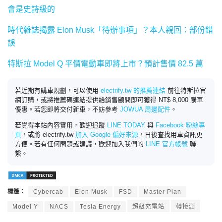
會是史詩級的
時代雜誌揭露 Elon Musk「待辦事項」？本人親回：部份錯
誤
特斯拉 Model Q 平價電動車即將上市？預計售價 82.5 萬
若近期有購車規劃，可以使用
electrify.tw 的推薦連結
前往特斯拉官
網訂購，或將推薦碼連結提供給銷售顧問即可獲得 NT$ 8,000 購車
優惠。若您即將交付新車，不妨參考
JOWUA 周邊配件
。
若覺得本站內容實用，歡迎追蹤
LINE TODAY
與
Facebook 粉絲專
頁
，或將 electrify.tw
加入 Google 偏好來源
，日後查找用車資訊更
方便。若有任何問題或建議，歡迎加入我們的
LINE 官方帳號
聯
繫。
標籤：
Cybercab
Elon Musk
FSD
Master Plan
Model Y
NACS
Tesla Energy
超級充電站
轉接頭