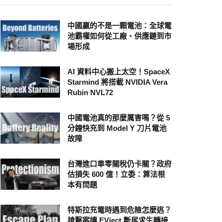
中國贏的不是一顆電池：全球電
池霸權如何從工廠、供應鏈到市
場形成
AI 資料中心搬上太空！SpaceX
Starmind 將搭載 NVIDIA Vera
Rubin NVL72
中國電池真的那麼厲害嗎？從 5
分鐘快充到 Model Y 刀片電池
故障
台灣進口車零關稅仍卡關？政府
估損失 600 億！立委：算法根
本有問題
特斯拉充電時遇到危險怎麼逃？
槍擊案讓 EVject 斷尾求生轉接