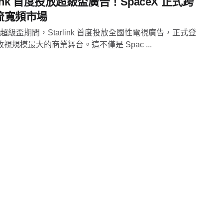
rlink 首度投放超級盃廣告！SpaceX 正式跨
流寬頻市場
 年超級盃期間，Starlink 首度投放全國性電視廣告，正式登
視規模最大的商業舞台。這不僅是 Spac ...