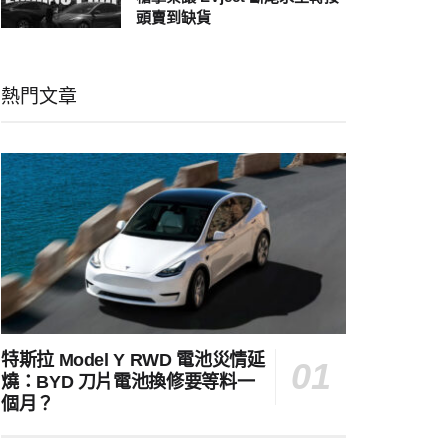
頭賣到缺貨
熱門文章
特斯拉 Model Y RWD 電池災情延
燒：BYD 刀片電池換修要等料一
個月？