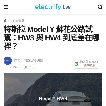
首頁
自動駕駛
特斯拉 Model Y 蘇花公路試
駕：HW3 與 HW4 到底差在哪
裡？
作者：
TESLAGURU
加入為 Google
偏好來源
2024 年 8 月 18 日