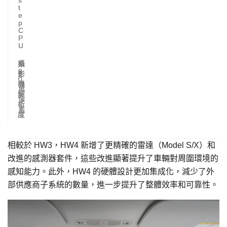
s
s
t
t
e
e
p
p
C
C
P
P
U
U
攝
1
5
2
0
影
0
0
機
萬
萬
解
像
像
析
素
素
度
相較於 HW3，HW4 新增了更精確的雷達（Model S/X）和
改進的感測器套件，這些改進顯著提升了車輛對周圍環境的
感知能力。此外，HW4 的硬體設計更加集成化，減少了外
部供應商子系統的數量，進一步提升了整體效率和可靠性。