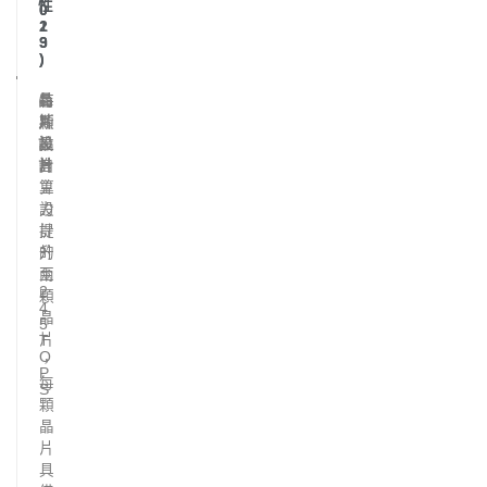
性
0
0
1
2
9
3
)
)
晶
特
每
片
斯
顆
設
拉
晶
計
自
片
主
算
設
力
計
提
的
升
兩
至
2
顆
4
晶
5
片
T
O
，
P
每
S
顆
晶
片
具