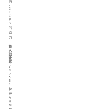
備
7
2
T
O
P
S
的
算
力
核
1
2
2
0
心
個
個
配
E
E
置
x
x
y
y
n
n
o
o
s
s
6
6
4
4
位
位
元
元
A
A
R
R
M
M