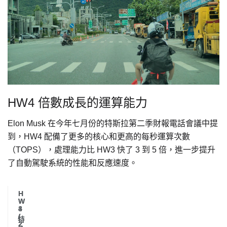
HW4 倍數成長的運算能力
Elon Musk 在今年七月份的特斯拉第二季財報電話會議中提
到，HW4 配備了更多的核心和更高的每秒運算次數
（TOPS），處理能力比 HW3 快了 3 到 5 倍，進一步提升
了自動駕駛系統的性能和反應速度。
H
H
W
W
3
4
(
(
特
2
2