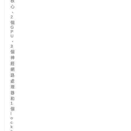
核
核
心
心
、
、
2
2
個
個
G
G
P
P
U
U
、
、
2
3
個
個
神
神
經
經
網
網
路
路
處
處
理
理
器
器
和
和
1
1
個
個
l
l
o
o
c
c
k
k