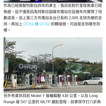
作為已經駕駛特斯拉四年的車主，我目前對於里程焦慮已經
無感。這不僅是因為特斯拉超級充電站在這幾年內實現了倍
數成長，加上第三方充電站全台已有約 2,000 支快充樁的支
持，再加上
CCS1 轉 CCS2
的轉接頭，可說是走到哪充到
哪。
另外考慮到目前 Model Y 後輪驅動 438 公里，以及 Long
Range 達 547 公里的 WLTP 續航里程，就算保守打八折再