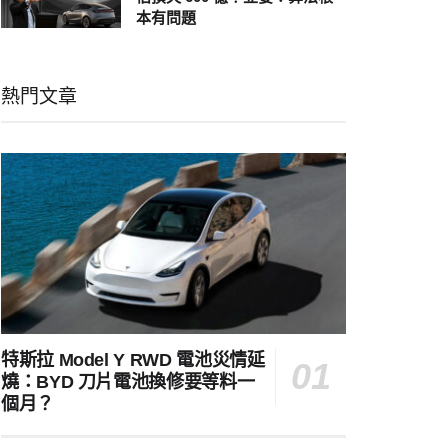
本有問題
熱門文章
特斯拉 Model Y RWD 電池災情延
燒：BYD 刀片電池換修要等料一
個月？