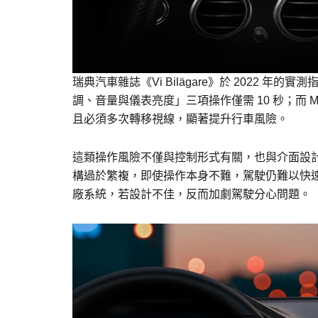
瑞典汽車雜誌《Vi Bilägare》於 2022 年的實測
調、音量與儀表亮度」三項操作僅需 10 秒；而 MG
且必須多次轉移視線，顯著提升行車風險。
這類操作風險不僅與控制形式有關，也與介面設
構過於繁複，即使操作本身不難，駕駛仍難以快速完成。C
廠系統，若設計不佳，反而加劇駕駛分心問題。