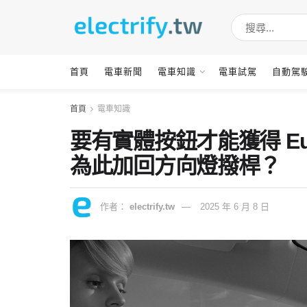
首頁
電車新聞
電車知識
電車試駕
自動駕
首頁
電車知識
要有實體按鈕才能獲得 Eu
為此加回方向燈撥桿？
作者：
electrify.tw
2025 年 6 月 8 日