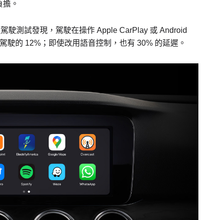
負擔。
試發現，駕駛在操作 Apple CarPlay 或 Android
後駕駛的 12%；即使改用語音控制，也有 30% 的延遲。