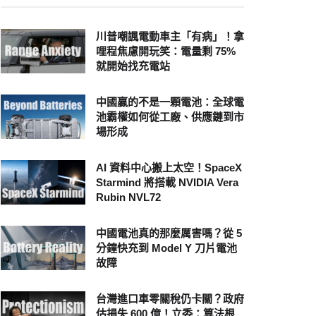
川普嘲諷電動車主「有病」！拿
哩程焦慮開玩笑：電量剩 75%
就開始找充電站
中國贏的不是一顆電池：全球電
池霸權如何從工廠、供應鏈到市
場形成
AI 資料中心搬上太空！SpaceX
Starmind 將搭載 NVIDIA Vera
Rubin NVL72
中國電池真的那麼厲害嗎？從 5
分鐘快充到 Model Y 刀片電池
故障
台灣進口車零關稅仍卡關？政府
估損失 600 億！立委：算法根