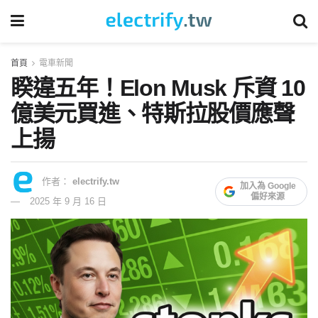
首頁
電車新聞
睽違五年！Elon Musk 斥資 10
億美元買進、特斯拉股價應聲
上揚
作者：
electrify.tw
加入為 Google
偏好來源
2025 年 9 月 16 日