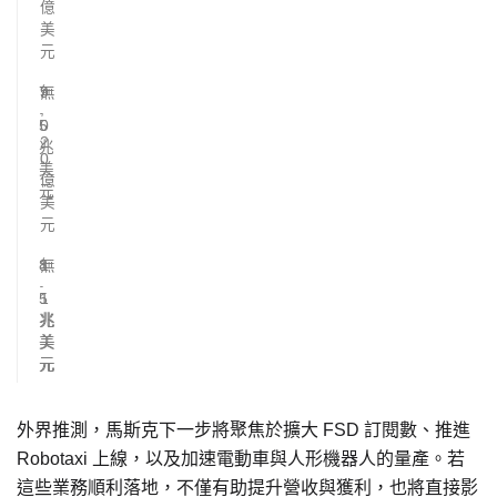
億
美
元
7
無
9
.
,
5
0
2
兆
0
美
億
元
美
元
8
無
1
.
.
5
1
兆
兆
美
美
元
元
外界推測，馬斯克下一步將聚焦於擴大 FSD 訂閱數、推進
Robotaxi 上線，以及加速電動車與人形機器人的量產。若
這些業務順利落地，不僅有助提升營收與獲利，也將直接影