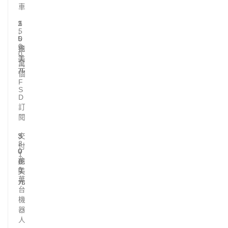
車
2
1
5
.
,
5
5
0
0
0
兆
億
0
美
美
萬
元
元
個
F
S
D
訂
閱
3
交
9
.
8
付
0
0
1
兆
億
0
0
美
美
萬
元
元
台
機
器
人