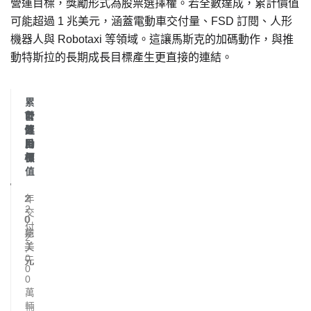
營運目標，獎勵形式為股票選擇權。若全數達成，累計價值
可能超過 1 兆美元，涵蓋電動車交付量、FSD 訂閱、人形
機器人與 Robotaxi 等領域。這讓馬斯克的加碼動作，與推
動特斯拉的長期成長目標產生更直接的連結。
累
市
營
計
值
運
獎
目
目
勵
標
標
價
值
2
年
2
.
2
交
0
0
付
兆
億
2
美
美
,
0
元
元
0
0
萬
輛