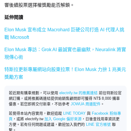
響後續股票選擇權獎勵能否解鎖。
延伸閱讀
Elon Musk 宣布成立 Macrohard 巨硬公司打造 AI 代理人挑
戰 Microsoft
Elon Musk 專訪：Grok AI 最誠實也最幽默，Neuralink 將實
現傳心術
特斯拉更新專屬網站向股東拉票！Elon Musk 力拚 1 兆美元
獎勵方案
若近期有購車規劃，可以使用
electrify.tw 的推薦連結
前往特斯拉官
網訂購，或將推薦碼連結提供給銷售顧問即可獲得 NT$ 8,000 購車
優惠。若您即將交付新車，不妨參考
JOWUA 周邊配件
。
若覺得本站內容實用，歡迎追蹤
LINE TODAY
與
Facebook 粉絲專
頁
，或將 electrify.tw
加入 Google 偏好來源
，日後查找用車資訊更
方便。若有任何問題或建議，歡迎加入我們的
LINE 官方帳號
聯
繫。