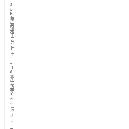
3
1
1
.
0
,
5
0
5
3
兆
萬
0
美
輛
億
元
無
美
人
元
計
程
車
4
E
2
.
B
,
0
I
1
T
9
兆
D
0
美
A
億
元
達
美
5
元
0
0
億
美
元