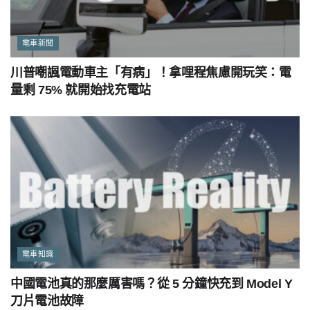
電車新聞
川普嘲諷電動車主「有病」！拿哩程焦慮開玩笑：電
量剩 75% 就開始找充電站
電車知識
中國電池真的那麼厲害嗎？從 5 分鐘快充到 Model Y
刀片電池故障