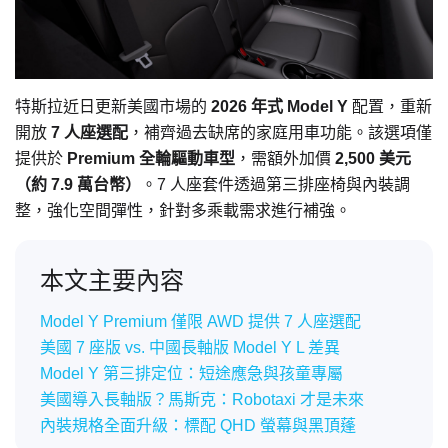
特斯拉近日更新美國市場的
2026 年式 Model Y
配置，重新
開放
7 人座選配
，補齊過去缺席的家庭用車功能。該選項僅
提供於
Premium 全輪驅動車型
，需額外加價
2,500 美元
（約 7.9 萬台幣）
。7 人座套件透過第三排座椅與內裝調
整，強化空間彈性，針對多乘載需求進行補強。
本文主要內容
Model Y Premium 僅限 AWD 提供 7 人座選配
美國 7 座版 vs. 中國長軸版 Model Y L 差異
Model Y 第三排定位：短途應急與孩童專屬
美國導入長軸版？馬斯克：Robotaxi 才是未來
內裝規格全面升級：標配 QHD 螢幕與黑頂蓬