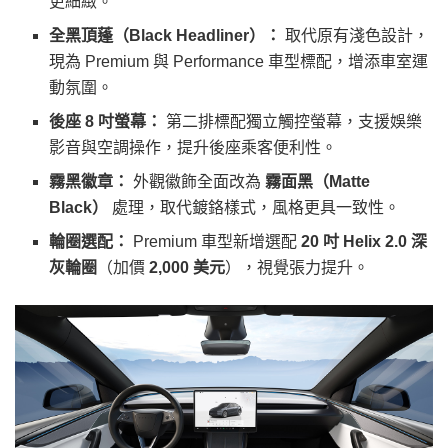
更細緻。
全黑頂蓬（Black Headliner）：
取代原有淺色設計，
現為 Premium 與 Performance 車型標配，增添車室運
動氛圍。
後座 8 吋螢幕：
第二排標配獨立觸控螢幕，支援娛樂
影音與空調操作，提升後座乘客便利性。
霧黑徽章：
外觀徽飾全面改為
霧面黑（Matte
Black）
處理，取代鍍鉻樣式，風格更具一致性。
輪圈選配：
Premium 車型新增選配
20 吋 Helix 2.0 深
灰輪圈
（加價
2,000 美元
），視覺張力提升。