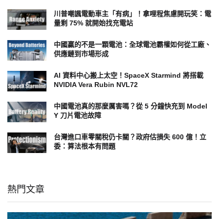
川普嘲諷電動車主「有病」！拿哩程焦慮開玩笑：電
量剩 75% 就開始找充電站
中國贏的不是一顆電池：全球電池霸權如何從工廠、
供應鏈到市場形成
AI 資料中心搬上太空！SpaceX Starmind 將搭載
NVIDIA Vera Rubin NVL72
中國電池真的那麼厲害嗎？從 5 分鐘快充到 Model
Y 刀片電池故障
台灣進口車零關稅仍卡關？政府估損失 600 億！立
委：算法根本有問題
熱門文章