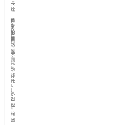
長
途
獨
第
F
S
家
二
D
配
排
試
備
加
用
熱
（
座
美
、
國
電
）
動
、
腿
H
托
e
l
、
i
氛
x
圍
2
.
燈
0
輪
圈