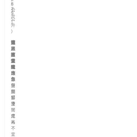
5
8
3
公
9
升
公
）
升
）
第
成
僅
三
人
限
排
可
孩
空
乘
童
間
坐
或
頭
應
部
急
與
空
腿
間
部
緊
空
湊
間
，
充
成
裕
人
不
宜