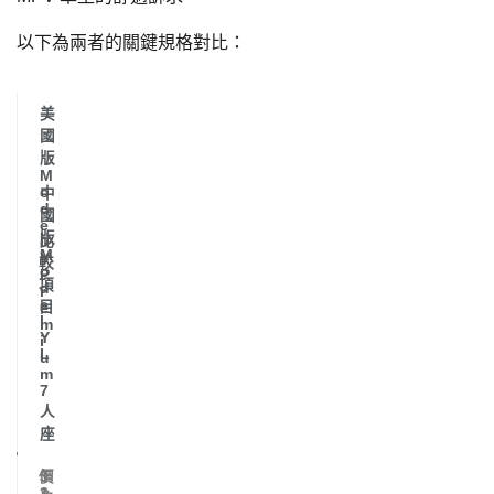
以下為兩者的關鍵規格對比：
美
國
版
M
o
中
d
國
e
版
比
l
M
Y
較
o
P
項
d
r
e
目
e
l
m
Y
i
L
u
m
7
人
座
價
3
5
3
1