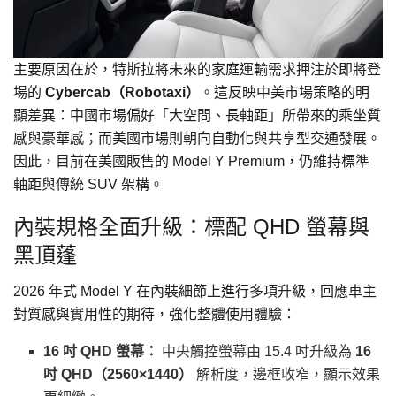
主要原因在於，特斯拉將未來的家庭運輸需求押注於即將登
場的
Cybercab（Robotaxi）
。這反映中美市場策略的明
顯差異：中國市場偏好「大空間、長軸距」所帶來的乘坐質
感與豪華感；而美國市場則朝向自動化與共享型交通發展。
因此，目前在美國販售的 Model Y Premium，仍維持標準
軸距與傳統 SUV 架構。
內裝規格全面升級：標配 QHD 螢幕與
黑頂蓬
2026 年式 Model Y 在內裝細節上進行多項升級，回應車主
對質感與實用性的期待，強化整體使用體驗：
16 吋 QHD 螢幕：
中央觸控螢幕由 15.4 吋升級為
16
吋 QHD（2560×1440）
解析度，邊框收窄，顯示效果