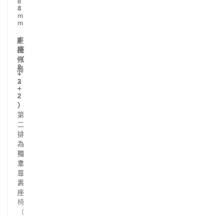
6
2
8
4
m
m
m
m
座
6
7
座
座
椅
（
（
佈
2
2
局
+
+
2
3
+
+
2
2
）
）
第
第
二
二
排
排
為
為
獨
標
立
準
尊
三
爵
人
座
座
椅
（