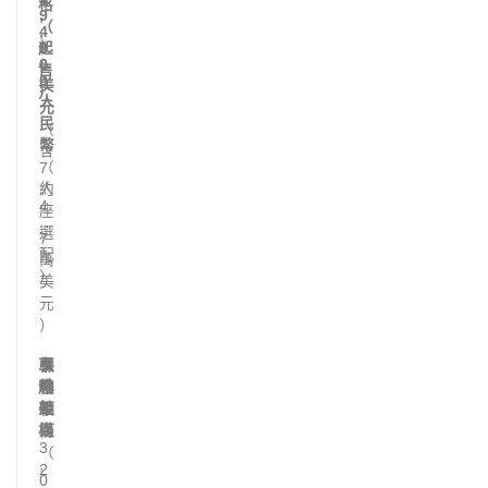
格
9
,
（
,
4
起
0
9
0
0
售
0
美
）
人
元
民
（
幣
含
（
7
約
人
4
座
.
選
7
配
萬
）
美
元
）
車
長
標
體
軸
準
架
距
軸
構
（
距
3
（
,
2
0
,