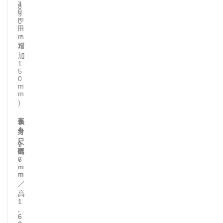
4
8
0
9
m
0
m
m
，
m
增
）
加
1
5
0
m
m
）
車
長
長
4
4
身
,
,
尺
9
7
碼
7
9
6
7
m
m
m
m
／
／
高
高
1
1
,
,
6
6