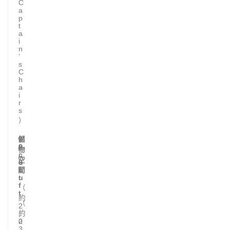
C
a
p
t
a
i
n
’
s
C
h
a
i
r
s
）
儲
8
7
9
2
物
.
c
空
6
u
間
c
f
u
t
f
（
t
約
（
2
約
,
2
0
,
3