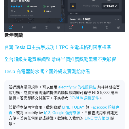
延伸閱讀
台灣 Tesla 車主抗爭成功！TPC 充電規格列國家標準
全台超級充電費率調整 離峰半價推薦獎勵里程不受影響
Tesla 充電器防水嗎？國外網友實測給你看
若近期有購車規劃，可以使用
electrify.tw 的推薦連結
前往特斯拉官
網訂購，或將推薦碼連結提供給銷售顧問即可獲得 NT$ 8,000 購車
優惠。若您即將交付新車，不妨參考
JOWUA 周邊配件
。
若覺得本站內容實用，歡迎追蹤
LINE TODAY
與
Facebook 粉絲專
頁
，或將 electrify.tw
加入 Google 偏好來源
，日後查找用車資訊更
方便。若有任何問題或建議，歡迎加入我們的
LINE 官方帳號
聯
繫。