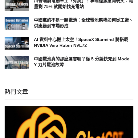
川普嘲諷電動車主「有病」！拿哩程焦慮開玩笑：電
量剩 75% 就開始找充電站
中國贏的不是一顆電池：全球電池霸權如何從工廠、
供應鏈到市場形成
AI 資料中心搬上太空！SpaceX Starmind 將搭載
NVIDIA Vera Rubin NVL72
中國電池真的那麼厲害嗎？從 5 分鐘快充到 Model
Y 刀片電池故障
熱門文章