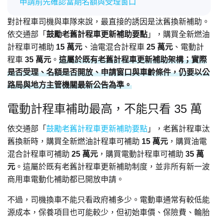
申請前先確認當期名額與受理窗口
對計程車司機與車隊來說，最直接的誘因是汰舊換新補助。
依交通部「
鼓勵老舊計程車更新補助要點
」，購買全新燃油
計程車可補助
15 萬元
、油電混合計程車
25 萬元
、電動計
程車
35 萬元
。
這屬於既有老舊計程車更新補助架構；實際
是否受理、名額是否開放、申請窗口與車齡條件，仍要以公
路局與地方主管機關最新公告為準。
電動計程車補助最高，不能只看 35 萬
依交通部「
鼓勵老舊計程車更新補助要點
」，老舊計程車汰
舊換新時，購買全新燃油計程車可補助
15 萬元
，購買油電
混合計程車可補助
25 萬元
，購買電動計程車可補助
35 萬
元
。這屬於既有老舊計程車更新補助制度，並非所有新一波
商用車電動化補助都已開放申請。
不過，司機換車不能只看政府補多少。電動車通常有較低能
源成本，保養項目也可能較少，但初始車價、保險費、輪胎