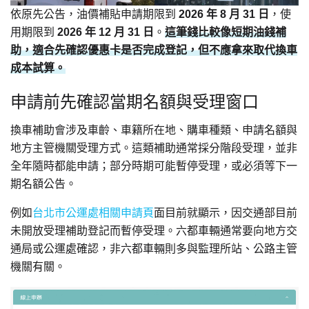
依原先公告，油價補貼申請期限到
2026 年 8 月 31 日
，使
用期限到
2026 年 12 月 31 日
。
這筆錢比較像短期油錢補
助，適合先確認優惠卡是否完成登記，但不應拿來取代換車
成本試算。
申請前先確認當期名額與受理窗口
換車補助會涉及車齡、車籍所在地、購車種類、申請名額與
地方主管機關受理方式。這類補助通常採分階段受理，並非
全年隨時都能申請；部分時期可能暫停受理，或必須等下一
期名額公告。
例如
台北市公運處相關申請頁
面目前就顯示，因交通部目前
未開放受理補助登記而暫停受理。六都車輛通常要向地方交
通局或公運處確認，非六都車輛則多與監理所站、公路主管
機關有關。