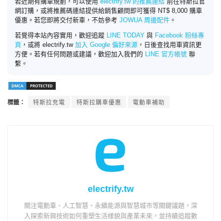
若近期有購車規劃，可以使用
electrify.tw 的推薦連結
前往特斯拉官
網訂購，或將推薦碼連結提供給銷售顧問即可獲得 NT$ 8,000 購車
優惠。若您即將交付新車，不妨參考
JOWUA 周邊配件
。
若覺得本站內容實用，歡迎追蹤
LINE TODAY
與
Facebook 粉絲專
頁
，或將 electrify.tw
加入 Google 偏好來源
，日後查找用車資訊更
方便。若有任何問題或建議，歡迎加入我們的
LINE 官方帳號
聯
繫。
標籤：
特斯拉充電
特斯拉購車優惠
電動車補助
electrify.tw
關注電動車、人工智慧、永續能源與智慧城市等關鍵議題，深
入探索新興技術如何重塑生活樣貌與產業未來，並持續追蹤數