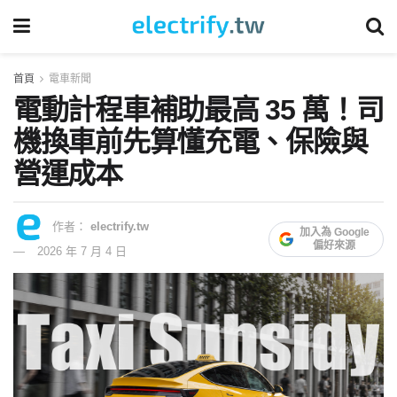
首頁
電車新聞
電動計程車補助最高 35 萬！司
機換車前先算懂充電、保險與
營運成本
作者：
electrify.tw
加入為 Google
偏好來源
2026 年 7 月 4 日