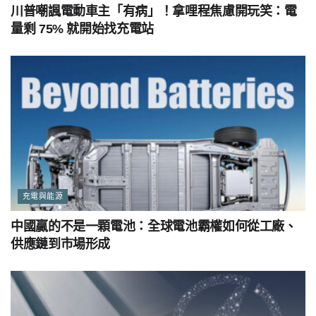
川普嘲諷電動車主「有病」！拿哩程焦慮開玩笑：電
量剩 75% 就開始找充電站
充電與能源
中國贏的不是一顆電池：全球電池霸權如何從工廠、
供應鏈到市場形成