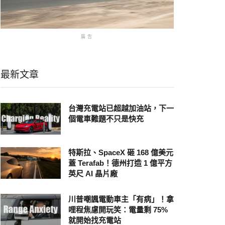
廣告
最新文章
台灣充電站已超越加油站，下一
個電車難題不只是快充
特斯拉、SpaceX 砸 168 億美元
蓋 Terafab！德州打造 1 億平方
英尺 AI 晶片廠
川普嘲諷電動車主「有病」！拿
哩程焦慮開玩笑：電量剩 75%
就開始找充電站