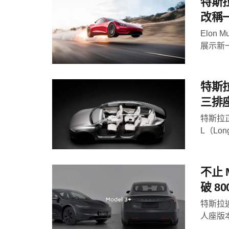
特斯拉
改稱
Elon
展示新一代 
特斯拉
三排
特斯拉正
L（Lon
不止 
破 80
特斯拉近
人座版本