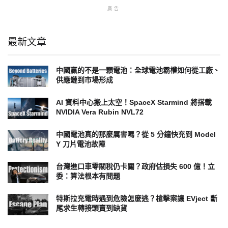
廣告
最新文章
中國贏的不是一顆電池：全球電池霸權如何從工廠、
供應鏈到市場形成
AI 資料中心搬上太空！SpaceX Starmind 將搭載
NVIDIA Vera Rubin NVL72
中國電池真的那麼厲害嗎？從 5 分鐘快充到 Model
Y 刀片電池故障
台灣進口車零關稅仍卡關？政府估損失 600 億！立
委：算法根本有問題
特斯拉充電時遇到危險怎麼逃？槍擊案讓 EVject 斷
尾求生轉接頭賣到缺貨