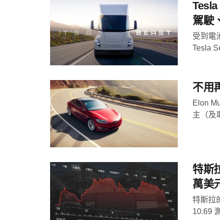
Tesl
駕駛
受到電
Tesl
不用再
Elon
主（及車
特斯拉
萬美
特斯拉的
10.69