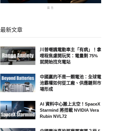
廣告
最新文章
川普嘲諷電動車主「有病」！拿
哩程焦慮開玩笑：電量剩 75%
就開始找充電站
中國贏的不是一顆電池：全球電
池霸權如何從工廠、供應鏈到市
場形成
AI 資料中心搬上太空！SpaceX
Starmind 將搭載 NVIDIA Vera
Rubin NVL72