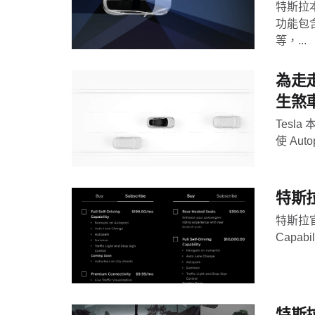
特斯拉
功能包
等，...
為走走
生煞
Tesl
使 Aut
特斯拉
特斯拉官方
Capabili
特斯拉