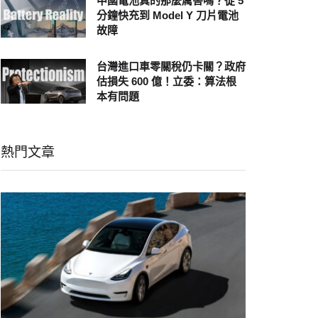
中國電池真的那麼厲害嗎？從 5
分鐘快充到 Model Y 刀片電池
故障
台灣進口車零關稅仍卡關？政府
估損失 600 億！立委：算法根
本有問題
熱門文章