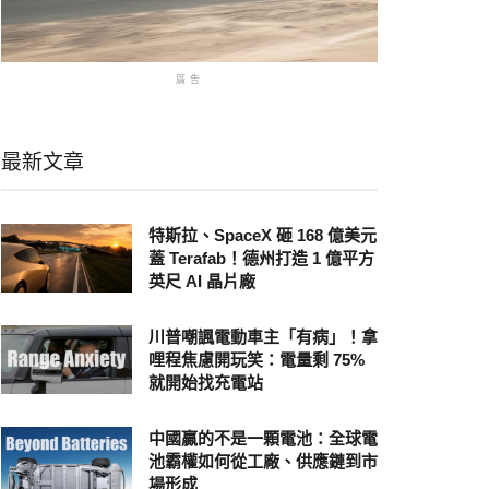
廣告
最新文章
特斯拉、SpaceX 砸 168 億美元
蓋 Terafab！德州打造 1 億平方
英尺 AI 晶片廠
川普嘲諷電動車主「有病」！拿
哩程焦慮開玩笑：電量剩 75%
就開始找充電站
中國贏的不是一顆電池：全球電
池霸權如何從工廠、供應鏈到市
場形成