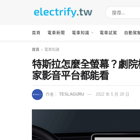
首頁
電車新聞
電車知識
電車試駕
自動駕
首頁
電車知識
特斯拉怎麼全螢幕？劇院模式
家影音平台都能看
作者：
TESLAGURU
2022 年 5 月 28 日